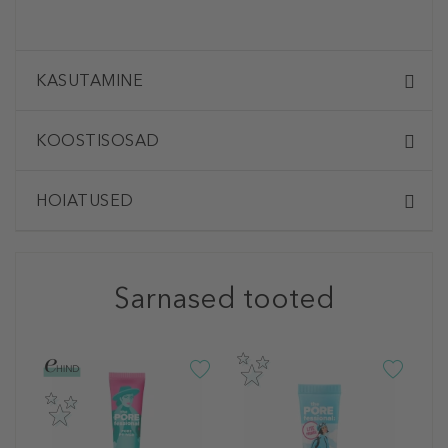
KASUTAMINE
KOOSTISOSAD
HOIATUSED
Sarnased tooted
B
T
M
A