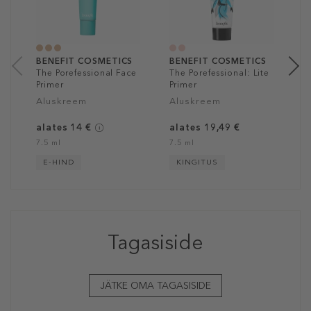
3
22
BENEFIT COSMETICS
BENEFIT COSMETICS
The Porefessional Face
The Porefessional: Lite
Primer
Primer
Aluskreem
Aluskreem
alates 14 €
alates 19,49 €
7.5 ml
7.5 ml
E-HIND
KINGITUS
Tagasiside
JÄTKE OMA TAGASISIDE