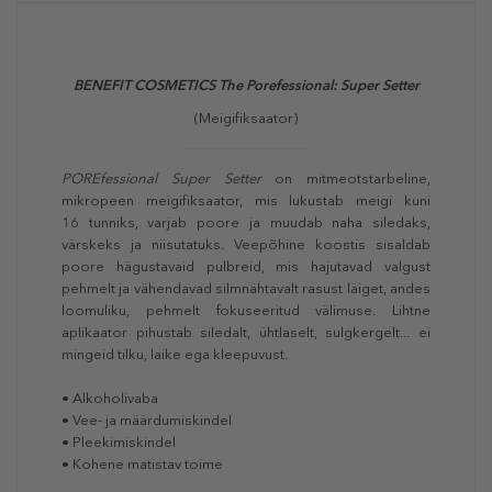
BENEFIT COSMETICS The Porefessional: Super Setter
(Meigifiksaator)
POREfessional Super Setter
on mitmeotstarbeline,
mikropeen meigifiksaator, mis lukustab meigi kuni
16 tunniks, varjab poore ja muudab naha siledaks,
värskeks ja niisutatuks. Veepõhine koostis sisaldab
poore hägustavaid pulbreid, mis hajutavad valgust
pehmelt ja vähendavad silmnähtavalt rasust läiget, andes
loomuliku, pehmelt fokuseeritud välimuse. Lihtne
aplikaator pihustab siledalt, ühtlaselt, sulgkergelt... ei
mingeid tilku, laike ega kleepuvust.
• Alkoholivaba
• Vee- ja määrdumiskindel
• Pleekimiskindel
• Kohene matistav toime