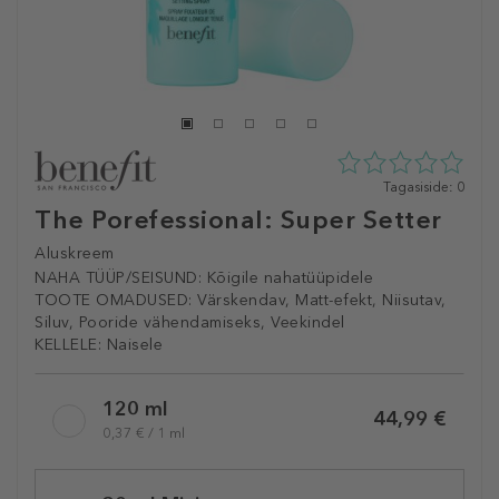
0
Tagasiside: 0
tähte
The Porefessional: Super Setter
5st
0
Aluskreem
tagasisidest
NAHA TÜÜP/SEISUND:
Kõigile nahatüüpidele
TOOTE OMADUSED:
Värskendav, Matt-efekt, Niisutav,
Siluv, Pooride vähendamiseks, Veekindel
KELLELE:
Naisele
Selected
120 ml
variation
44,99 €
0,37 € / 1 ml