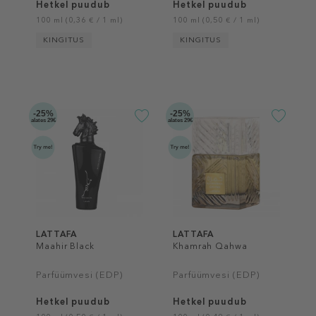
Hetkel puudub
Hetkel puudub
100 ml (0,36 € / 1 ml)
100 ml (0,50 € / 1 ml)
KINGITUS
KINGITUS
-25%
-25%
alates 29€
alates 29€
LATTAFA
LATTAFA
Maahir Black
Khamrah Qahwa
Parfüümvesi (EDP)
Parfüümvesi (EDP)
Hetkel puudub
Hetkel puudub