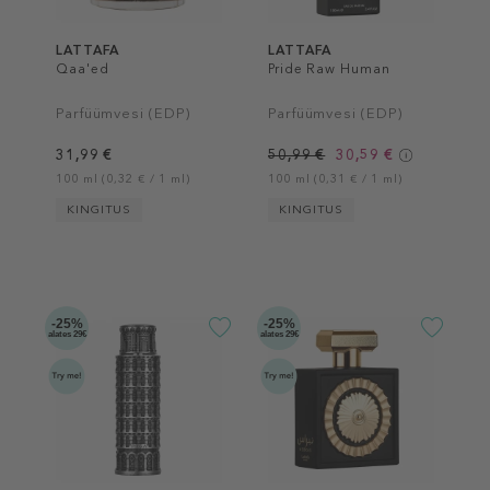
LATTAFA
LATTAFA
Qaa'ed
Pride Raw Human
Parfüümvesi (EDP)
Parfüümvesi (EDP)
31,99 €
50,99 €
30,59 €
100 ml (0,32 € / 1 ml)
100 ml (0,31 € / 1 ml)
KINGITUS
KINGITUS
-25%
-25%
alates 29€
alates 29€