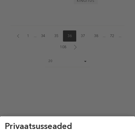
KINGITUS
1
...
34
35
36
37
38
...
72
...
108
Page
20
size
select