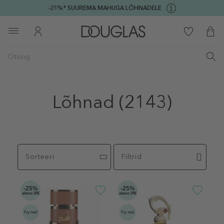
-25%* SUUREMA MAHUGA LÕHNADELE
Lõhnad
(2143)
Sorteeri
Filtrid
-25%
-25%
alates 29€
alates 29€