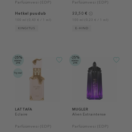
Parfüümvesi (EDP)
Parfüümvesi (EDP)
Hetkel puudub
22,50 €
100 ml (0,43 € / 1 ml)
100 ml (0,23 € / 1 ml)
KINGITUS
E-HIND
-25%
-25%
alates
alates
29€
29€
LATTAFA
MUGLER
Eclaire
Alien Extraintense
Parfüümvesi (EDP)
Parfüümvesi (EDP)