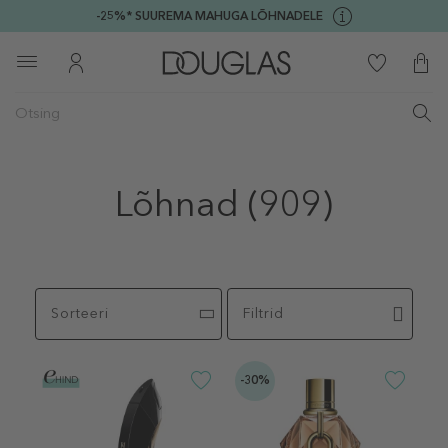
-25%* SUUREMA MAHUGA LÕHNADELE
Lõhnad
(909)
Sorteeri
Filtrid
-30%