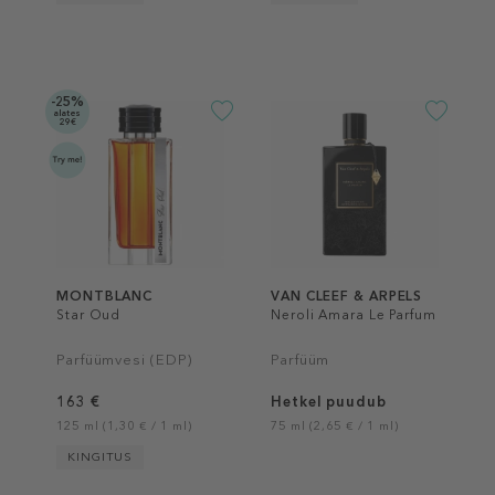
-25%
alates
29€
MONTBLANC
VAN CLEEF & ARPELS
Star Oud
Neroli Amara Le Parfum
Parfüümvesi (EDP)
Parfüüm
163 €
Hetkel puudub
125 ml (1,30 € / 1 ml)
75 ml (2,65 € / 1 ml)
KINGITUS