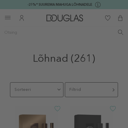
-25%* SUUREMA MAHUGA LÕHNADELE
Lõhnad
(261)
Sorteeri
Filtrid