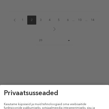
1
2
3
4
5
6
...
10
...
14
Page
20
size
select