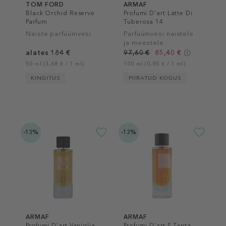
TOM FORD
ARMAF
Black Orchid Reserve
Profumi D'art Latte Di
Parfum
Tuberosa 14
Naiste parfüümvesi
Parfüümvesi naistele
ja meestele
alates 184 €
97,60 €
85,40 €
50 ml (3,68 € / 1 ml)
100 ml (0,85 € / 1 ml)
KINGITUS
PIIRATUD KOGUS
-13%
-13%
ARMAF
ARMAF
Profumi D'art Vaniglia
Profumi D'art E Tanta