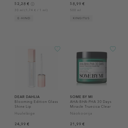
52,28 €
58,99 €
30 ml (1,74 € / 1 ml)
500 ml
E-HIND
KINGITUS
DEAR DAHLIA
SOME BY MI
Blooming Edition Glass
AHA-BHA-PHA 30 Days
Shine Lip
Miracle Truecica Clear
Pad
Huuleläige
Näokoorija
24,99 €
21,99 €