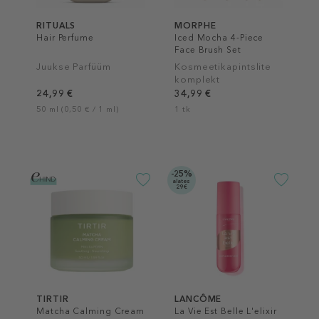
RITUALS
MORPHE
Hair Perfume
Iced Mocha 4-Piece
Face Brush Set
Juukse Parfüüm
Kosmeetikapintslite
komplekt
24,99 €
34,99 €
50 ml (0,50 € / 1 ml)
1 tk
-25%
alates
29€
TIRTIR
LANCÔME
Matcha Calming Cream
La Vie Est Belle L'elixir