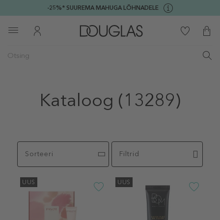
-25%* SUUREMA MAHUGA LÕHNADELE
Kataloog
(13289)
Sorteeri
Filtrid
UUS
UUS