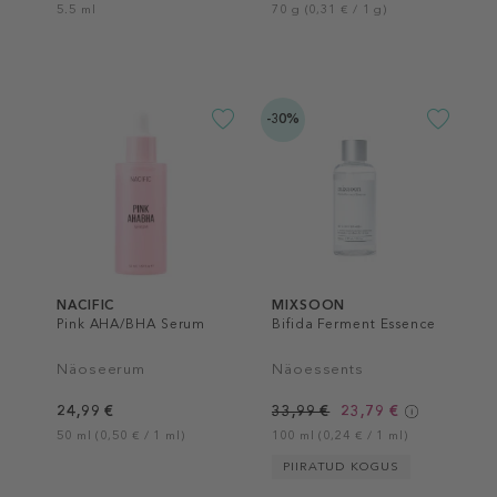
5.5 ml
70 g (0,31 € / 1 g)
-30%
NACIFIC
MIXSOON
Pink AHA/BHA Serum
Bifida Ferment Essence
Näoseerum
Näoessents
24,99 €
33,99 €
23,79 €
50 ml (0,50 € / 1 ml)
100 ml (0,24 € / 1 ml)
PIIRATUD KOGUS