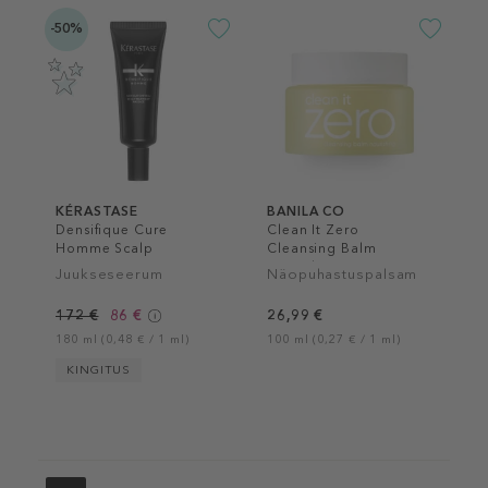
-50%
KÉRASTASE
BANILA CO
Densifique Cure
Clean It Zero
Homme Scalp
Cleansing Balm
Treatment
Nourishing
Juukseseerum
Näopuhastuspalsam
172 €
86 €
26,99 €
180 ml (0,48 € / 1 ml)
100 ml (0,27 € / 1 ml)
KINGITUS