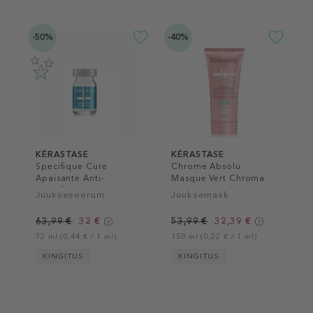
-50%
-40%
KÉRASTASE
KÉRASTASE
Specifique Cure
Chrome Absolu
Apaisante Anti-
Masque Vert Chroma
Inconforts
Neutralisant Hair Mask
Juukseseerum
Juuksemask
63,99 €
32 €
53,99 €
32,39 €
72 ml (0,44 € / 1 ml)
150 ml (0,22 € / 1 ml)
KINGITUS
KINGITUS