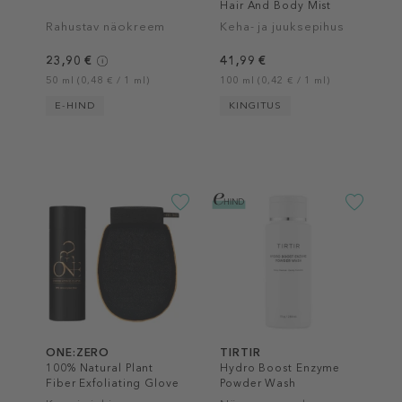
Hair And Body Mist
Rahustav näokreem
Keha- ja juuksepihus
23,90 €
41,99 €
50 ml (0,48 € / 1 ml)
100 ml (0,42 € / 1 ml)
E-HIND
KINGITUS
ONE:ZERO
TIRTIR
100% Natural Plant
Hydro Boost Enzyme
Fiber Exfoliating Glove
Powder Wash