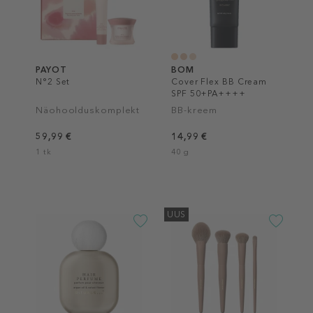
PAYOT
BOM
N°2 Set
Cover Flex BB Cream
SPF 50+PA++++
Näohoolduskomplekt
BB-kreem
59,99 €
14,99 €
1 tk
40 g
UUS