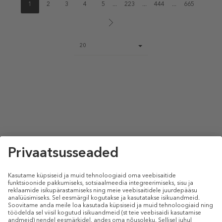
1
2
3
4
5
...
223
...
444
...
665
Page
20
size
select