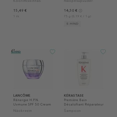
Koorimiskinnas
Näopesupuuder
15,49 €
14,50 €
1 tk
75 g (0,19 € / 1 g)
E-HIND
LANCÔME
KÉRASTASE
Rénergie H.P.N.
Première Bain
Uvmune SPF 50 Cream
Décalcifiant Réparateur
Shampoo
Näokreem
Šampoon