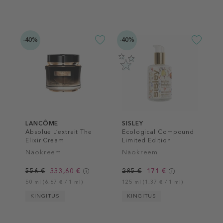
-40%
-40%
LANCÔME
SISLEY
Absolue L’extrait The
Ecological Compound
Elixir Cream
Limited Edition
Näokreem
Näokreem
556 €
333,60 €
285 €
171 €
50 ml (6,67 € / 1 ml)
125 ml (1,37 € / 1 ml)
KINGITUS
KINGITUS