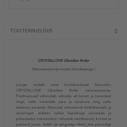
TOOTEKIRJELDUS
CRYSTALLOVE Obsidian Roller
(Näomasseerija musta obsidiaaniga )
Looge endale oma hooldusrituaal luksusliku
CRYSTALLOVE Obsidian Roller
näomasseerija.
Pindmassaaž vähendab silmade all turset ja tumedaid
ringe, nahk omandab sära ja värskuse ning selle
elastsus paraneb. Massaaž stimuleerib lümfidrenaaži ja
vereringet, aidates nahka hapnikuga varustada ja
puhastades toksiinidest, rahustab näolihaseid, kortse ja
peeneid jooni. Sellel on pinguldav efekt, mis parandab