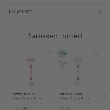
HOIATUSED
Sarnased tooted
-40%
-4
C
S
N
3
1
CRYSTALLOVE
CRYSTALLOVE
Rose Quartz Roller
Clear Quartz Roller
Näorullik
Näorullik