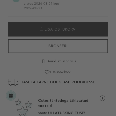
alates 2026-08-01 kuni
2026-08-31
LISA OSTUKORVI
BRONEERI
Kaupluste saadavus
Lisa soovikorvi
TASUTA TARNE DOUGLASE POODIDESSE!
Ostes tähtedega tähistatud
tooteid
saate
ÜLLATUSKINGITUSE!