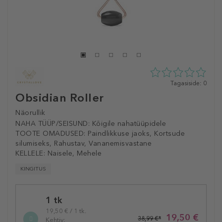
0
Tagasiside: 0
tähte
Obsidian Roller
5st
0
Näorullik
tagasisidest
NAHA TÜÜP/SEISUND:
Kõigile nahatüüpidele
TOOTE OMADUSED:
Paindlikkuse jaoks, Kortsude
silumiseks, Rahustav, Vananemisvastane
KELLELE:
Naisele, Mehele
KINGITUS
Selected
1 tk
variation
19,50 € / 1 tk.
19,50 €
38,99 €*
Kehtiv: