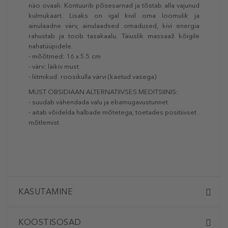
näo ovaali. Kontuurib põsesarnad ja tõstab alla vajunud
kulmukaart. Lisaks on igal kivil oma loomulik ja
ainulaadne värv, ainulaadsed omadused, kivi energia
rahustab ja toob tasakaalu. Täiuslik massaaž kõigile
nahatüüpidele.
- mõõtmed: 16 x 5.5 cm
- värv: läikiv must
- liitmikud: roosikulla värvi (kaetud vasega)
MUST OBSIDIAAN ALTERNATIIVSES MEDITSIINIS:
- suudab vähendada valu ja ebamugavustunnet
- aitab võidelda halbade mõtetega, toetades positiivset
mõtlemist
KASUTAMINE
KOOSTISOSAD