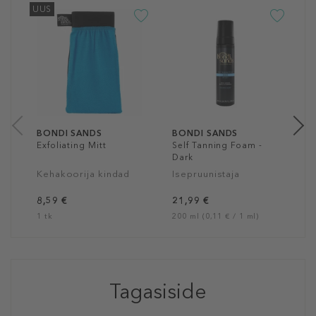
UUS
B
S
L
I
2
20
BONDI SANDS
BONDI SANDS
Exfoliating Mitt
Self Tanning Foam -
Dark
Kehakoorija kindad
Isepruunistaja
8,59 €
21,99 €
1 tk
200 ml (0,11 € / 1 ml)
Tagasiside