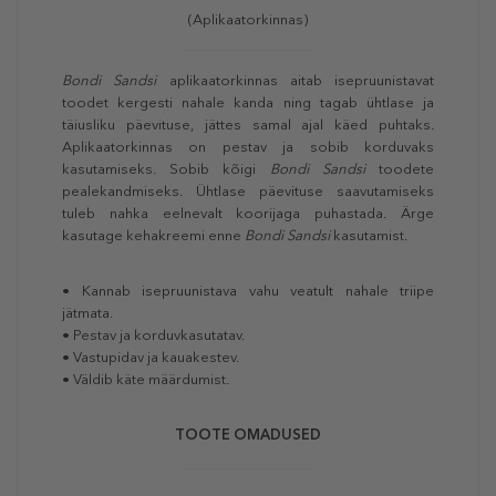
(Aplikaatorkinnas)
Bondi Sandsi
aplikaatorkinnas aitab isepruunistavat
toodet kergesti nahale kanda ning tagab ühtlase ja
täiusliku päevituse, jättes samal ajal käed puhtaks.
Aplikaatorkinnas on pestav ja sobib korduvaks
kasutamiseks. Sobib kõigi
Bondi Sandsi
toodete
pealekandmiseks. Ühtlase päevituse saavutamiseks
tuleb nahka eelnevalt koorijaga puhastada. Ärge
kasutage kehakreemi enne
Bondi Sandsi
kasutamist.
• Kannab isepruunistava vahu veatult nahale triipe
jätmata.
• Pestav ja korduvkasutatav.
• Vastupidav ja kauakestev.
• Väldib käte määrdumist.
TOOTE OMADUSED