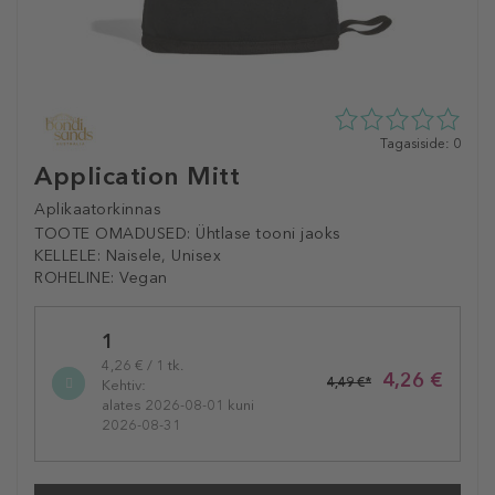
0
Tagasiside: 0
tähte
Application Mitt
5st
0
Aplikaatorkinnas
tagasisidest
TOOTE OMADUSED:
Ühtlase tooni jaoks
KELLELE:
Naisele, Unisex
ROHELINE:
Vegan
Selected
1
variation
4,26 € / 1 tk.
4,26 €
4,49 €*
Kehtiv:
alates 2026-08-01 kuni
2026-08-31