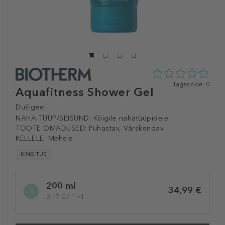
0
Tagasiside: 0
Aquafitness Shower Gel
tähte
5st
Dušigeel
0
NAHA TÜÜP/SEISUND:
Kõigile nahatüüpidele
tagasisidest
TOOTE OMADUSED:
Puhastav, Värskendav
KELLELE:
Mehele
KINGITUS
Selected
200 ml
variation
34,99 €
0,17 € / 1 ml