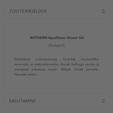
TOOTEKIRJELDUS
BIOTHERM Aquafitness Shower Gel
(Dušigeel)
Rikastatud ookeaniveega. Sisaldab looduslikke
mineraale ja makroelemente. Annab hetkega värske ja
energiast pakatava tunde. Mõjub õrnalt juustele.
Niisutab nahka.
KASUTAMINE