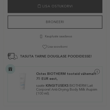
LISA OSTUKORVI
BRONEERI
Kaupluste saadavus
Lisa soovikorvi
TASUTA TARNE DOUGLASE POODIDESSE!
Ostes BIOTHERM tooteid vähemalt
75 EUR eest,
saate
KINGITUSEKS
BIOTHERM
Lait
Corporel Anti-Drying Body Milk ihupiim
(100 ml).