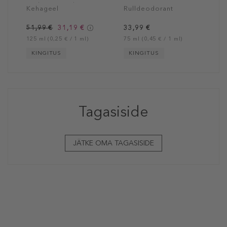
Body Cryo-Gel
Kehageel
Rulldeodorant
51,99 €
31,19 €
33,99 €
125 ml (0,25 € / 1 ml)
75 ml (0,45 € / 1 ml)
KINGITUS
KINGITUS
Tagasiside
JÄTKE OMA TAGASISIDE