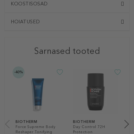
KOOSTISOSAD
HOIATUSED
Sarnased tooted
-40%
B
D
P
R
3
75
BIOTHERM
BIOTHERM
Force Supreme Body
Day Control 72H
Reshaper Tonifying
Protection