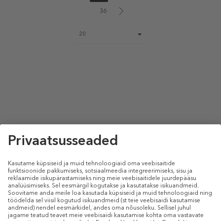
36
Page
20
size
select