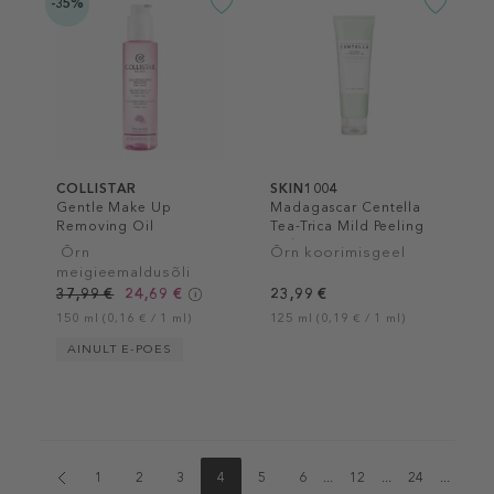
-35%
COLLISTAR
SKIN1004
Gentle Make Up
Madagascar Centella
Removing Oil
Tea-Trica Mild Peeling
Gel
Õrn
Õrn koorimisgeel
meigieemaldusõli
37,99 €
24,69 €
23,99 €
150 ml (0,16 € / 1 ml)
125 ml (0,19 € / 1 ml)
AINULT E-POES
1
2
3
4
5
6
...
12
...
24
...