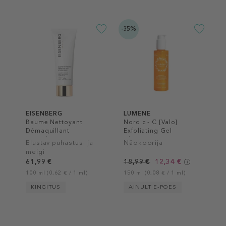
-35%
EISENBERG
LUMENE
Baume Nettoyant
Nordic - C [Valo]
Démaquillant
Exfoliating Gel
Revitalisant
Cleanser
Elustav puhastus- ja
Näokoorija
meigi
eemaldamispalsam
61,99 €
18,99 €
12,34 €
100 ml (0,62 € / 1 ml)
150 ml (0,08 € / 1 ml)
KINGITUS
AINULT E-POES