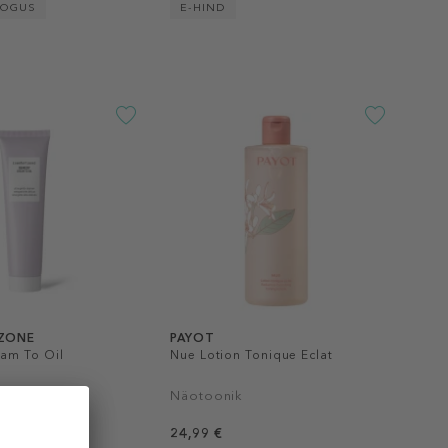
KOGUS
E-HIND
ZONE
PAYOT
am To Oil
Nue Lotion Tonique Eclat
Näotoonik
,79 €
24,99 €