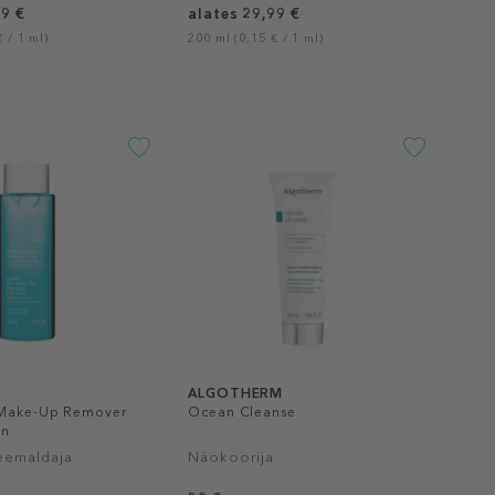
99 €
alates 29,99 €
 / 1 ml)
200 ml (0,15 € / 1 ml)
ALGOTHERM
 Make-Up Remover
Ocean Cleanse
in
eemaldaja
Näokoorija