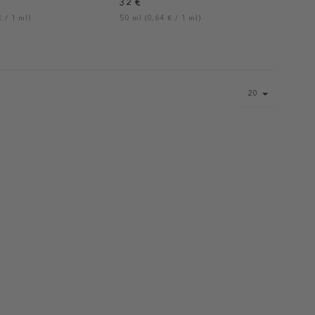
32 €
 / 1 ml)
50 ml (0,64 € / 1 ml)
Page
20
size
select