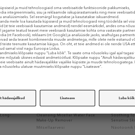
150 ml (0,19 € / 1 ml)
150 ml (0,19 €
AINULT E-
CLARINS
CLARINS
 Long-
Cleansing Micellar Water Face
Soothing To
Make-Up Remover
Sensitive Sk
Mitsellaarvesi
Näotoonik 