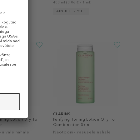
 / 1 ml)
400 ml (0,06 € / 1 ml)
POES
AINULT E-POES
CLARINS
ning Lotion Dry To
Purifying Toning Lotion Oily To
in
Combination Skin
kuivale nahale
Näotoonik rasusele nahale