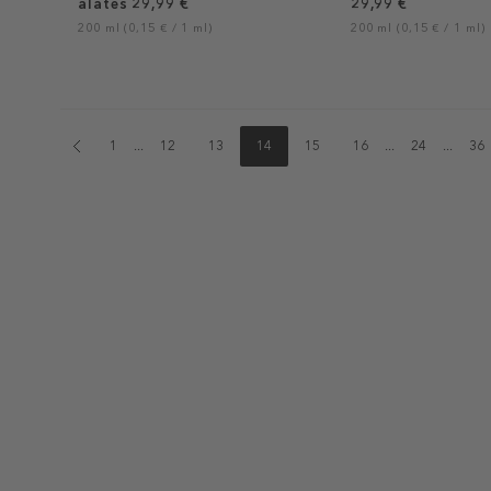
alates 29,99 €
29,99 €
200 ml (0,15 € / 1 ml)
200 ml (0,15 € / 1 ml)
1
...
12
13
14
15
16
...
24
...
36