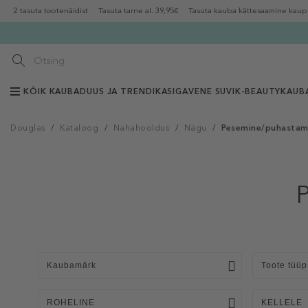
2 tasuta tootenäidist
Tasuta tarne al. 39,95€
Tasuta kauba kättesaamine kaup
KÕIK KAUBAD
UUS JA TRENDIKAS
IGAVENE SUVI
K-BEAUTY
KAUB
Douglas
/
Kataloog
/
Nahahooldus
/
Nägu
/
Pesemine/puhastam
Kaubamärk
Toote tüüp
ROHELINE
KELLELE