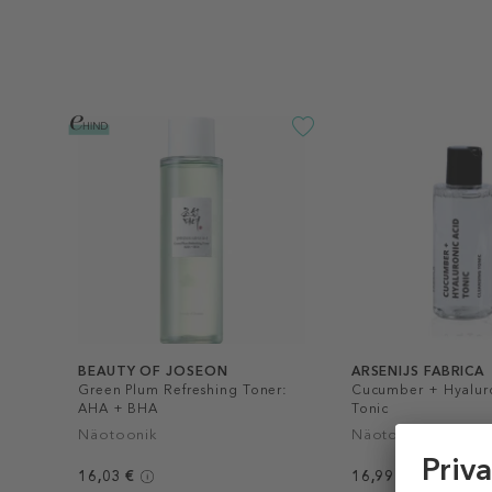
BEAUTY OF JOSEON
ARSENIJS FABRICA
Green Plum Refreshing Toner:
Cucumber + Hyalur
AHA + BHA
Tonic
Näotoonik
Näotoonik
16,03 €
16,99 €