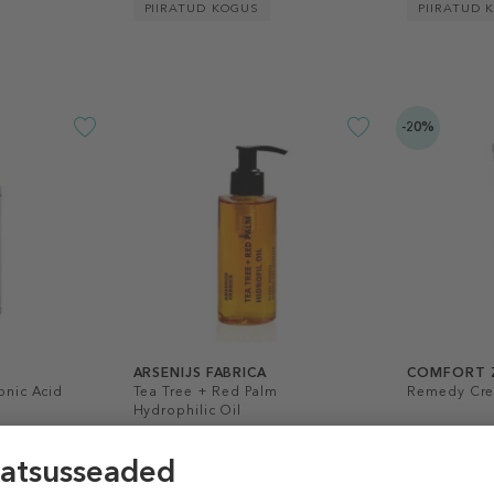
PIIRATUD KOGUS
PIIRATUD 
-20%
ARSENIJS FABRICA
COMFORT 
onic Acid
Tea Tree + Red Palm
Remedy Cre
Hydrophilic Oil
Näoõli
Puhastusõli
27,99 €
35,99 €
28