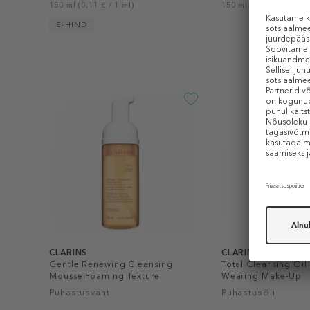
150 ml (0,11 € / 1 ml)
150 ml (0,11 € / 1 ml)
E-HIND
CLARINS
CLARINS
Gentle Renewing Cleansing
Total Cleansing Oil
Mousse Foaming Texture
Wearing Make-Up
Puhastusvaht
Puhastusõli