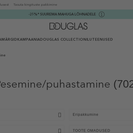
lusest
Tasuta kingituste pakkimine
-25%* SUUREMA MAHUGA LÕHNADELE
AMÄRGID
KAMPAANIA
DOUGLAS COLLECTION
ILUTEENUSED
ine
Pesemine/puhastamine
(70
Eripakkumine
TOOTE OMADUSED