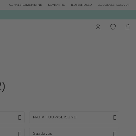
KOHALETOIMETAMINE
KONTAKTID
ILUTEENUSED
DOUGLASE ILUKAART
2)
NAHA TÜÜP/SEISUND
Saadavus