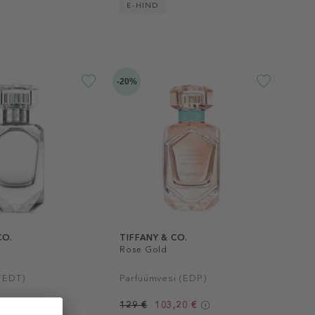
E-HIND
-20%
CO.
TIFFANY & CO.
Rose Gold
 (EDT)
Parfüümvesi (EDP)
€
129 €
103,20 €