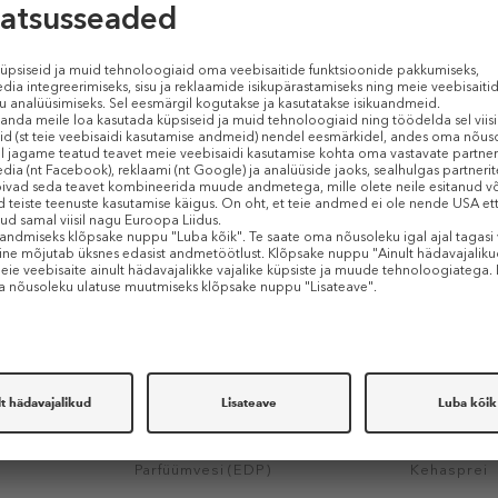
50 ml (1,78 € / 1 ml)
30 ml (2,70 € 
E-HIND
KINGITUS
-25%
alates 29€
BOUCHERON
ARIANA GR
r
Quatre Iconic
Sweet Like 
Parfüümvesi (EDP)
Kehasprei