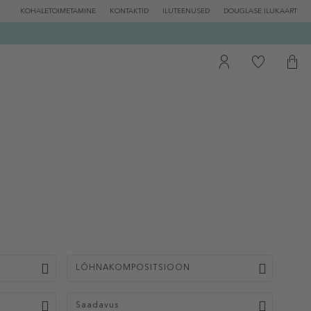
KOHALETOIMETAMINE
KONTAKTID
ILUTEENUSED
DOUGLASE ILUKAART
LÕHNAKOMPOSITSIOON
Saadavus