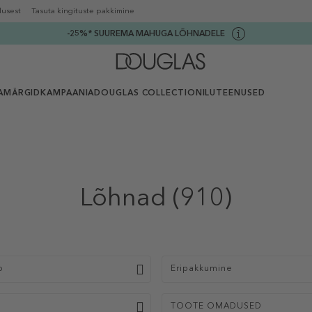
lusest
Tasuta kingituste pakkimine
-25%* SUUREMA MAHUGA LÕHNADELE
AMÄRGID
KAMPAANIA
DOUGLAS COLLECTION
ILUTEENUSED
Lõhnad
(910)
p
Eripakkumine
TOOTE OMADUSED