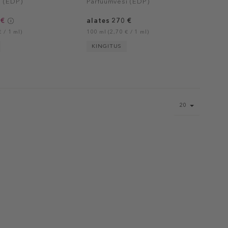
i (EDP)
Parfüümvesi (EDP)
 €
alates 270 €
 / 1 ml)
100 ml (2,70 € / 1 ml)
KINGITUS
Page
20
size
select