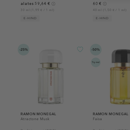
alates 59,64 €
60 €
30 ml (1,99 € / 1 ml)
40 ml (1,50 € / 1 ml)
E-HIND
E-HIND
-25%
-50%
RAMON MONEGAL
RAMON MONEGAL
Atractone Musk
Faïsa