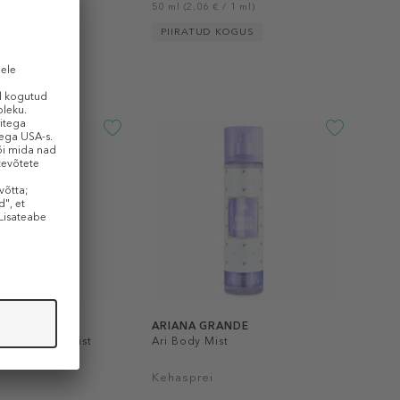
/ 1 ml)
50 ml (2,06 € / 1 ml)
PIIRATUD KOGUS
ANDE
ARIANA GRANDE
Candy Body Mist
Ari Body Mist
Kehasprei