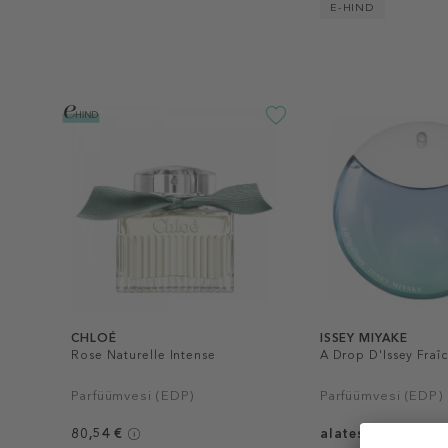
E-HIND
CHLOÉ
ISSEY MIYAKE
Rose Naturelle Intense
A Drop D'Issey Fraî
Parfüümvesi (EDP)
Parfüümvesi (EDP)
80,54 €
alates 106 €