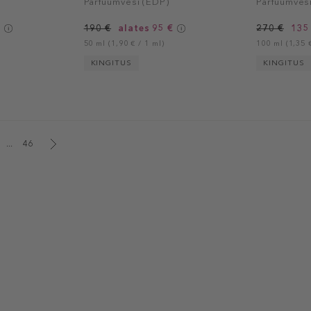
Parfüümvesi (EDP)
Parfüümves
€
190 €
alates 95 €
270 €
135
50 ml (1,90 € / 1 ml)
100 ml (1,35 €
KINGITUS
KINGITUS
...
46