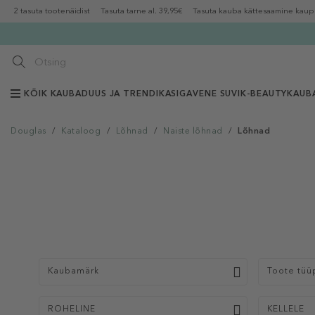
2 tasuta tootenäidist
Tasuta tarne al. 39,95€
Tasuta kauba kättesaamine kaup
KÕIK KAUBAD
UUS JA TRENDIKAS
IGAVENE SUVI
K-BEAUTY
KAUB
Douglas
/
Kataloog
/
Lõhnad
/
Naiste lõhnad
/
Lõhnad
Kaubamärk
Toote tüü
ROHELINE
KELLELE