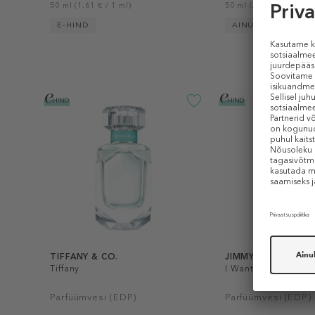
50 ml (1,61 € / 1 ml)
50 ml (2,12 € / 1 ml)
E-HIND
AINULT E-POES
TIFFANY & CO.
JIMMY CHOO
Tiffany
I Want Choo Foreve
Parfüümvesi (EDP)
Parfüümvesi (EDP)