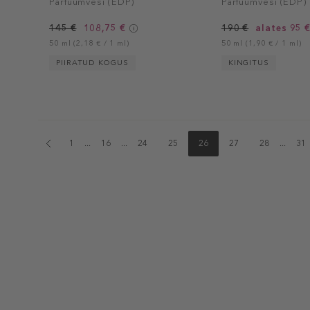
Parfüümvesi (EDP)
Parfüümvesi (EDP)
145 €
108,75 €
190 €
alates 95 
50 ml (2,18 € / 1 ml)
50 ml (1,90 € / 1 ml)
PIIRATUD KOGUS
KINGITUS
1
...
16
...
24
25
26
27
28
...
31