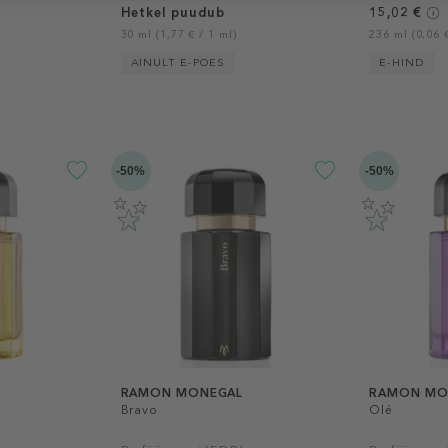
Hetkel puudub
15,02 €
30 ml (1,77 € / 1 ml)
236 ml (0,06 €
AINULT E-POES
E-HIND
-50%
-50%
RAMON MONEGAL
RAMON MO
Bravo
Olé