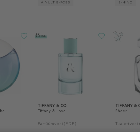
AINULT E-POES
E-HIND
TIFFANY & CO.
TIFFANY & 
che
Tiffany & Love
Sheer
Parfüümvesi (EDP)
Tualettvesi
88,90 €
alates 81 