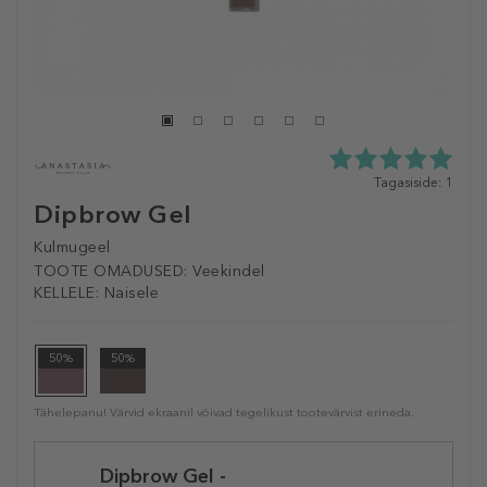
5.0
Tagasiside: 1
tähte
Dipbrow Gel
5st
1
Kulmugeel
tagasisidest
TOOTE OMADUSED:
Veekindel
KELLELE:
Naisele
50%
50%
Tähelepanu! Värvid ekraanil võivad tegelikust tootevärvist erineda.
Selected
Dipbrow Gel -
variation