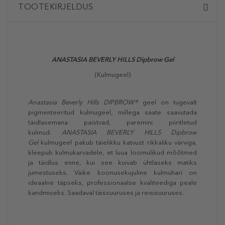
TOOTEKIRJELDUS
ANASTASIA BEVERLY HILLS
Dipbrow Gel
(Kulmugeel)
Anastasia Beverly Hills DIPBROW®
geel on tugevalt
pigmenteeritud kulmugeel, millega saate saavutada
täidlasemana paistvad, paremini piiritletud
kulmud.
ANASTASIA BEVERLY HILLS Dipbrow
Gel
kulmugeel pakub täielikku katvust rikkaliku värviga,
kleepub kulmukarvadele, et luua loomulikud mõõtmed
ja täidlus enne, kui see kuivab ühtlaseks matiks
jumestuseks. Väike koonusekujuline kulmuhari on
ideaalne täpseks, professionaalse kvaliteediga peale
kandmiseks. Saadaval täissuuruses ja reisisuuruses.