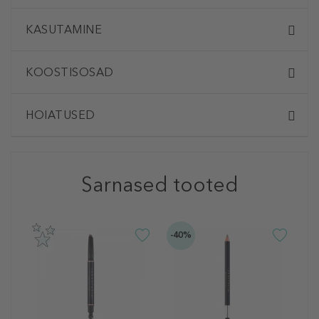
KASUTAMINE
KOOSTISOSAD
HOIATUSED
Sarnased tooted
-40%
A
H
B
K
3