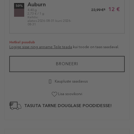
Auburn
50%
12 €
23,99 €*
4.40 g
2,73 € / 1 g
Kehtiv:
alates 2026-08-01 kuni 2026-
08-31
Hetkel puudub
Logige sisse ning anname Teile teada
kui toode on taas saadaval.
BRONEERI
Kaupluste saadavus
Lisa soovikorvi
TASUTA TARNE DOUGLASE POODIDESSE!