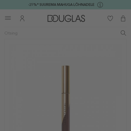
-25%* SUUREMA MAHUGA LÕHNADELE