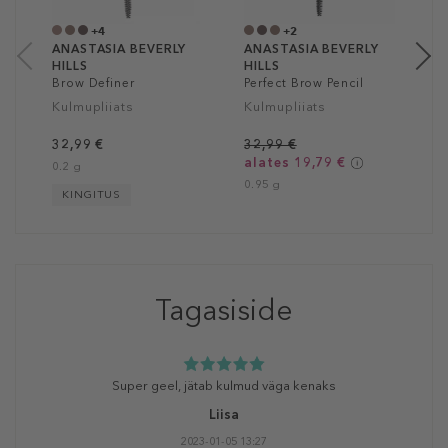
1
+4
+2
ANASTASIA BEVERLY
ANASTASIA BEVERLY
HILLS
HILLS
Brow Definer
Perfect Brow Pencil
Kulmupliiats
Kulmupliiats
32,99 €
32,99 €
alates 19,79 €
0.2 g
0.95 g
KINGITUS
Tagasiside
Super geel, jätab kulmud väga kenaks
Liisa
2023-01-05 13:27