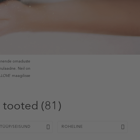
ja nende omaduste
nulaadne. Neil on
LLOVE
maagilisse
 tooted
(81)
TÜÜP/SEISUND
ROHELINE