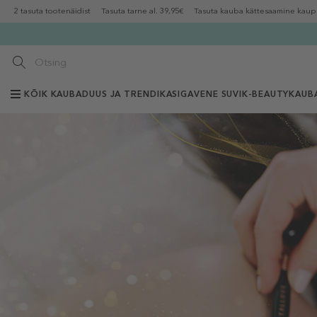
2 tasuta tootenäidist
Tasuta tarne al. 39,95€
Tasuta kauba kättesaamine kaup
KÕIK KAUBAD
UUS JA TRENDIKAS
IGAVENE SUVI
K-BEAUTY
KAUB