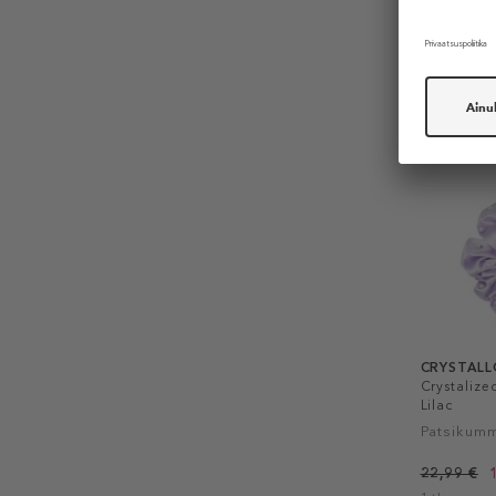
KINGITU
-40%
CRYSTALL
Crystalized
Lilac
Patsikum
22,99 €