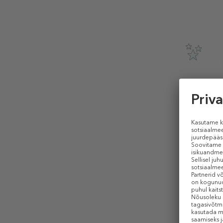
CRYSTALL
3D Eye Ma
Näorullik
22,99 €
1 tk