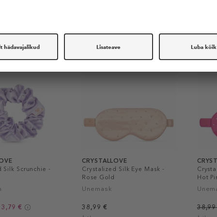
S
-50%
OVE
CRYSTALLOVE
CRYS
 Silk Scrunchie -
Crystalized Silk Eye Mask -
Crysta
Rose Gold
Hot Pi
m
Unemask
Unem
13,79 €
38,99 €
38,99