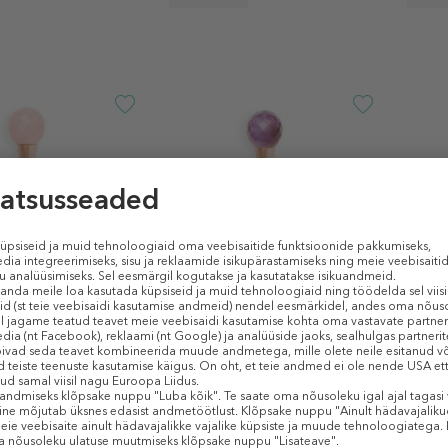
OVE
CRYSTALLOVE
CRYS
ssager Rose Quartz
3D Eye Massager Amethyst
Crysta
Rose 
Näorullik
Patsi
22,99 €
22,99
1 tk
1 tk