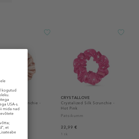
TALLOVE
CRYSTALLOVE
lized Silk Scrunchie -
Crystalized Silk Scrunchie -
Gold
Hot Pink
kumm
Patsikumm
 €
22,99 €
1 tk