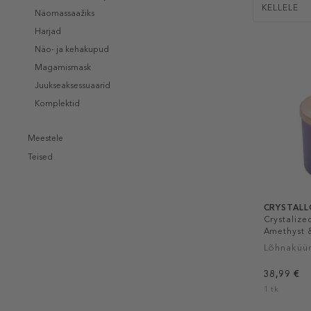
KELLELE
Näomassaažiks
Harjad
Näo- ja kehakupud
Magamismask
Juukseaksessuaarid
Komplektid
Meestele
Teised
CRYSTALL
Crystaliz
Amethyst 
Lõhnaküü
38,99 €
1 tk