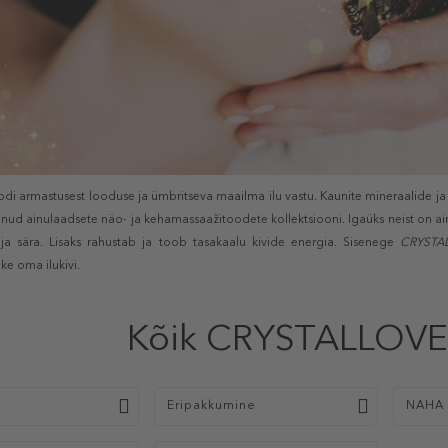
odi armastusest looduse ja ümbritseva maailma ilu vastu. Kaunite mineraalide 
nud ainulaadsete näo- ja kehamassaažitoodete kollektsiooni. Igaüks neist on ai
ja sära. Lisaks rahustab ja toob tasakaalu kivide energia. Sisenege
CRYSTA
dke oma ilukivi.
Kõik CRYSTALLOVE
p
Eripakkumine
NAHA 