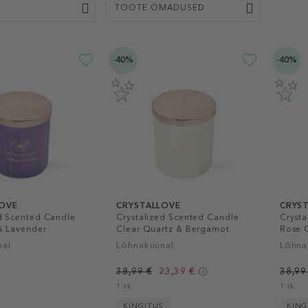
TOOTE OMADUSED
-40%
-40%
OVE
CRYSTALLOVE
CRYS
ed Scented Candle
Crystalized Scented Candle
Crysta
& Lavender
Clear Quartz & Bergamot
Rose 
nal
Lõhnaküünal
Lõhna
38,99 €
23,39 €
38,99
1 tk
1 tk
KINGITUS
KING