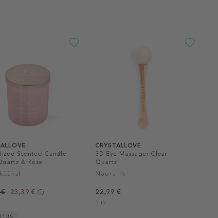
TALLOVE
CRYSTALLOVE
lized Scented Candle
3D Eye Massager Clear
Quartz & Rose
Quartz
küünal
Näorullik
 €
23,39 €
22,99 €
1 tk
ITUS