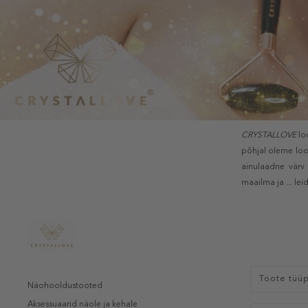
CRYSTALLOVE
lo
põhjal oleme loo
ainulaadne värv 
maailma ja ... lei
Toote tüü
Näohooldustooted
Aksessuaarid näole ja kehale