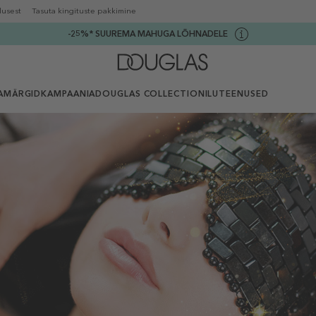
lusest
Tasuta kingituste pakkimine
-25%* SUUREMA MAHUGA LÕHNADELE
AMÄRGID
KAMPAANIA
DOUGLAS COLLECTION
ILUTEENUSED