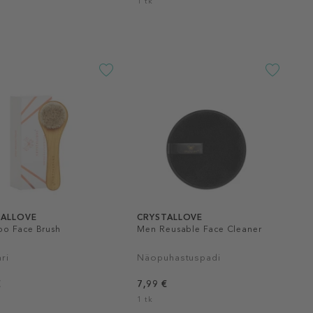
1 tk
TALLOVE
CRYSTALLOVE
o Face Brush
Men Reusable Face Cleaner
ri
Näopuhastuspadi
€
7,99 €
1 tk