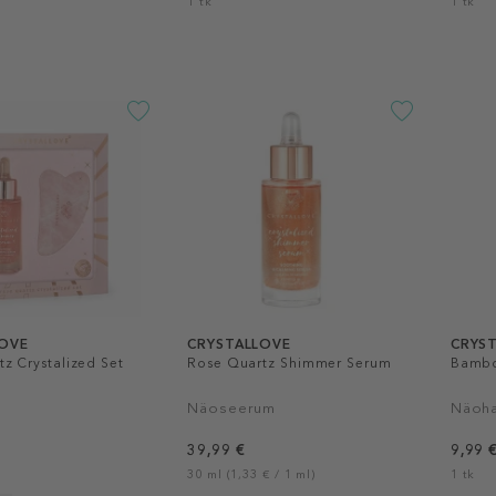
1 tk
1 tk
OVE
CRYSTALLOVE
CRYS
z Crystalized Set
Rose Quartz Shimmer Serum
Bambo
Näoseerum
Näoha
39,99 €
9,99 
30 ml (1,33 € / 1 ml)
1 tk