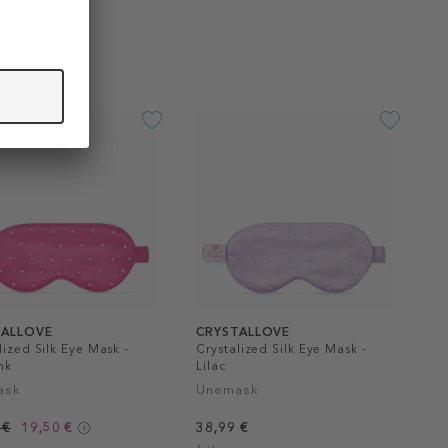
TALLOVE
CRYSTALLOVE
lized Silk Eye Mask -
Crystalized Silk Eye Mask -
nk
Lilac
ask
Unemask
 €
19,50 €
38,99 €