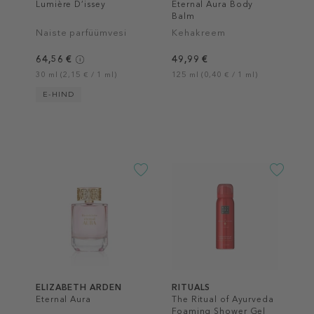
Lumière D’issey
Eternal Aura Body
Balm
Naiste parfüümvesi
Kehakreem
64,56 €
49,99 €
30 ml (2,15 € / 1 ml)
125 ml (0,40 € / 1 ml)
E-HIND
ELIZABETH ARDEN
RITUALS
Eternal Aura
The Ritual of Ayurveda
Foaming Shower Gel