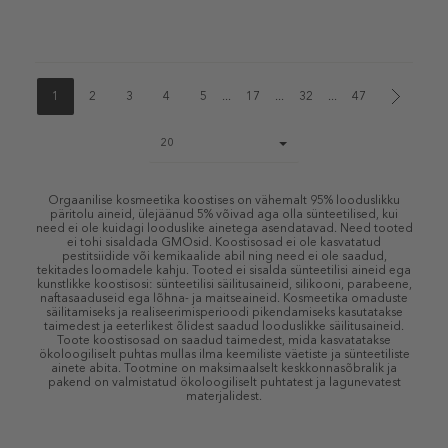
1
2
3
4
5
...
17
...
32
...
47
Page
20
size
select
Orgaanilise kosmeetika koostises on vähemalt 95% looduslikku
päritolu aineid, ülejäänud 5% võivad aga olla sünteetilised, kui
need ei ole kuidagi looduslike ainetega asendatavad. Need tooted
ei tohi sisaldada GMOsid. Koostisosad ei ole kasvatatud
pestitsiidide või kemikaalide abil ning need ei ole saadud,
tekitades loomadele kahju. Tooted ei sisalda sünteetilisi aineid ega
kunstlikke koostisosi: sünteetilisi säilitusaineid, silikooni, parabeene,
naftasaaduseid ega lõhna- ja maitseaineid. Kosmeetika omaduste
säilitamiseks ja realiseerimisperioodi pikendamiseks kasutatakse
taimedest ja eeterlikest õlidest saadud looduslikke säilitusaineid.
Toote koostisosad on saadud taimedest, mida kasvatatakse
ökoloogiliselt puhtas mullas ilma keemiliste väetiste ja sünteetiliste
ainete abita. Tootmine on maksimaalselt keskkonnasõbralik ja
pakend on valmistatud ökoloogiliselt puhtatest ja lagunevatest
materjalidest.