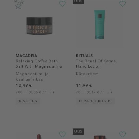
UUS
MACADEIA
RITUALS
Relaxing Coffee Bath
The Ritual Of Karma
Salt With Magnesium &
Hand Lotion
Potassium
Magneesiumi ja
Kätekreem
kaaliumirikas
vannisool
12,49 €
11,99 €
200 ml (0,06 € / 1 ml)
70 ml (0,17 € / 1 ml)
KINGITUS
PIIRATUD KOGUS
UUS