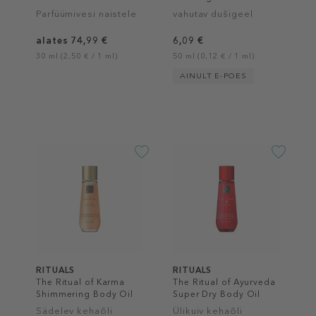
Parfüümivesi naistele
vahutav dušigeel
alates 74,99 €
6,09 €
30 ml (2,50 € / 1 ml)
50 ml (0,12 € / 1 ml)
AINULT E-POES
RITUALS
RITUALS
The Ritual of Karma
The Ritual of Ayurveda
Shimmering Body Oil
Super Dry Body Oil
Sädelev kehaõli
Ülikuiv kehaõli