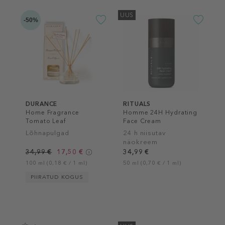
UUS
-50%
DURANCE
RITUALS
Home Fragrance
Homme 24H Hydrating
Tomato Leaf
Face Cream
Lõhnapulgad
24 h niisutav
näokreem
34,99 €
17,50 €
34,99 €
100 ml (0,18 € / 1 ml)
50 ml (0,70 € / 1 ml)
PIIRATUD KOGUS