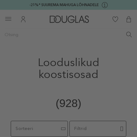
-25%* SUUREMA MAHUGA LÕHNADELE
Looduslikud
koostisosad
(928)
Sorteeri
Filtrid