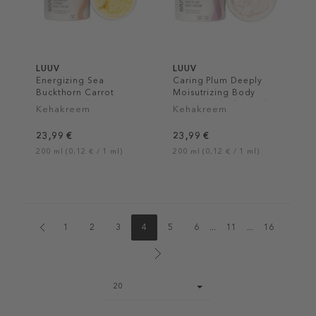
LUUV
LUUV
Energizing Sea
Caring Plum Deeply
Buckthorn Carrot
Moisutrizing Body
Mango Body Cream
Cream With Plum Oil
Kehakreem
Kehakreem
23,99 €
23,99 €
200 ml (0,12 € / 1 ml)
200 ml (0,12 € / 1 ml)
1
2
3
4
5
6
...
11
...
16
Page
20
size
select