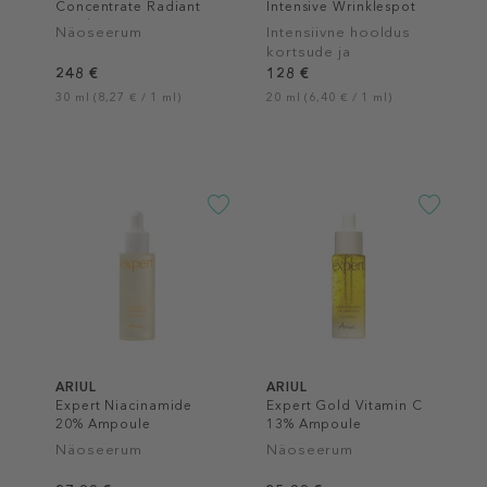
Concentrate Radiant
Intensive Wrinklespot
Youth Serum
Treatment A+
Näoseerum
Intensiivne hooldus
kortsude ja
pigmendilaikude vastu
248 €
128 €
30 ml (8,27 € / 1 ml)
20 ml (6,40 € / 1 ml)
ARIUL
ARIUL
Expert Niacinamide
Expert Gold Vitamin C
20% Ampoule
13% Ampoule
Näoseerum
Näoseerum