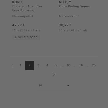
KORFF
NEEDLY
Collagen Age Filler
Glow Peeling Serum
Face Boosting
Ampoules
Näoampullid
Näoseerum
49,99 €
30,99 €
15 tk (3,33 € / 1 ml)
30 ml (1,03 € / 1 ml)
AINULT E-POES
1
2
3
4
5
...
10
...
18
...
26
Page
20
size
select