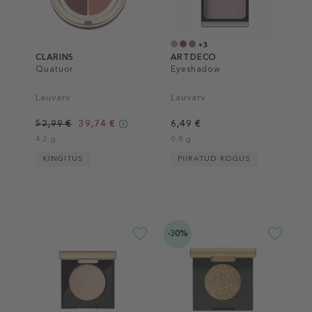
+3
CLARINS
ARTDECO
Quatuor
Eyeshadow
Lauvärv
Lauvärv
52,99 €
39,74 €
6,49 €
4.2 g
0.8 g
KINGITUS
PIIRATUD KOGUS
-30%