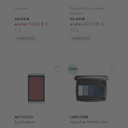
Lauvärv
Kauakestev särav
lauvärv
28,99 €
55,99 €
alates 14,50 €
alates 39,19 €
1 tk
1.5 g
KINGITUS
KINGITUS
-50%
ARTDECO
LANCÔME
Eyeshadow
Hypnôse Palette Star