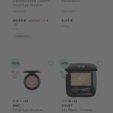
Dazzleshadow Extreme
Eyeshadow
Small Eye Shadow
Lauvärv
Lauvärv
29,99 €
alates 15 €
6,49 €
0.8 g
1 tk
KINGITUS
-50%
-30%
+27
+13
MAC
SISLEY
Small Eye Shadow
Les Phyto - Ombres