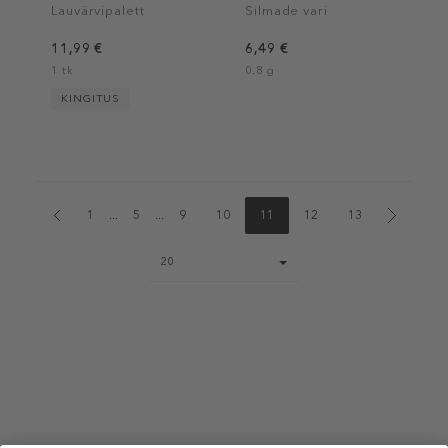
Palette
Lauvärvipalett
Silmade vari
11,99 €
6,49 €
1 tk
0.8 g
KINGITUS
1
...
5
...
9
10
11
12
13
Page
20
size
select