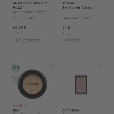
ANASTASIA BEVERLY
SENSAI
HILLS
Eye Colour Palette
Eye Shadow Palette
Lauvärvipalett
Lauvärvide palett
60,99 €
84 €
1 tk
3.7 g
AINULT E-POES
KINGITUS
-50%
+4
MAC
ARTDECO