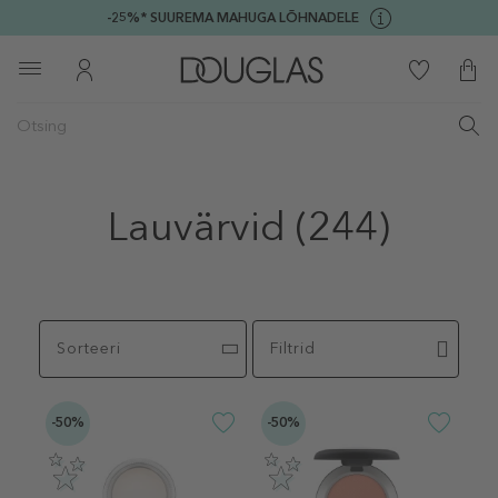
-25%* SUUREMA MAHUGA LÕHNADELE
Lauvärvid
(244)
Sorteeri
Filtrid
-50%
-50%