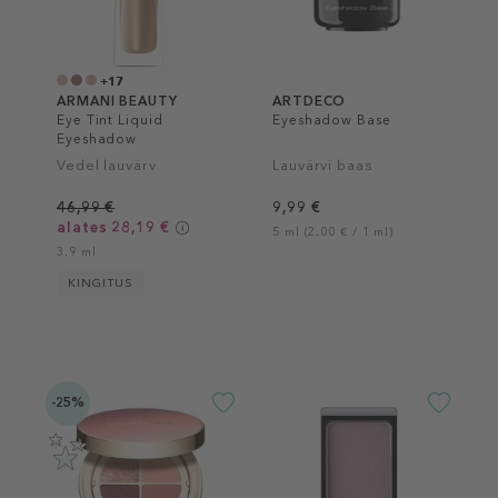
+17
ARMANI BEAUTY
ARTDECO
Eye Tint Liquid
Eyeshadow Base
Eyeshadow
Vedel lauvärv
Lauvärvi baas
46,99 €
9,99 €
alates 28,19 €
5 ml (2,00 € / 1 ml)
3.9 ml
KINGITUS
-25%