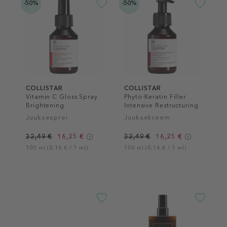
-50%
-50%
COLLISTAR
COLLISTAR
Vitamin C Gloss Spray
Phyto-Keratin Filler
Brightening
Intensive Restructuring
Revitalizing
Juuksesprei
Juuksekreem
32,49 €
16,25 €
32,49 €
16,25 €
100 ml (0,16 € / 1 ml)
100 ml (0,16 € / 1 ml)