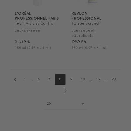
L'ORÉAL
REVLON
PROFESSIONNEL PARIS
PROFESSIONAL
Tecni Art Liss Control
Twister Scrunch
Juuksekreem
Juuksegeel
säbrulisele
juuksepahmele
25,99 €
24,99 €
150 ml (0,17 € / 1 ml)
350 ml (0,07 € / 1 ml)
1
...
6
7
8
9
10
...
19
...
28
Page
20
size
select