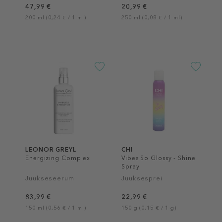
lainelistele
47,99 €
20,99 €
200 ml (0,24 € / 1 ml)
250 ml (0,08 € / 1 ml)
LEONOR GREYL
CHI
Energizing Complex
Vibes So Glossy - Shine
Spray
Juukseseerum
Juuksesprei
83,99 €
22,99 €
150 ml (0,56 € / 1 ml)
150 g (0,15 € / 1 g)