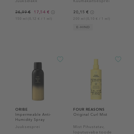
Juukselakk
Kuumakaitsesprei
26,99 €
17,54 €
20,15 €
150 ml (0,12 € / 1 ml)
200 ml (0,10 € / 1 ml)
E-HIND
ORIBE
FOUR REASONS
Impermeable Anti-
Original Curl Mist
Humidity Spray
Juuksesprei
Mist Pihustatav,
loputusvaba toode