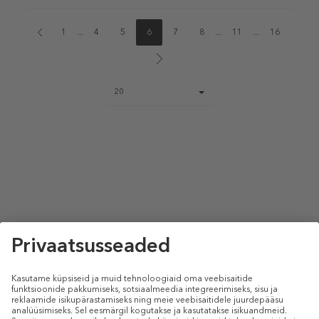
1
...
4
5
6
7
8
...
11
...
16
Page
20
size
select