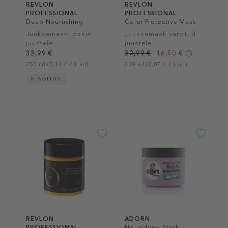
REVLON
REVLON
PROFESSIONAL
PROFESSIONAL
Deep Nourushing
Color Protective Mask
Buttery Mask
Juuksemask lokkis
Juuksemask värvitud
juustele
juustele
33,99 €
32,99 €
16,50 €
250 ml (0,14 € / 1 ml)
250 ml (0,07 € / 1 ml)
KINGITUS
REVLON
ADORN
PROFESSIONAL
Nourishing Mask