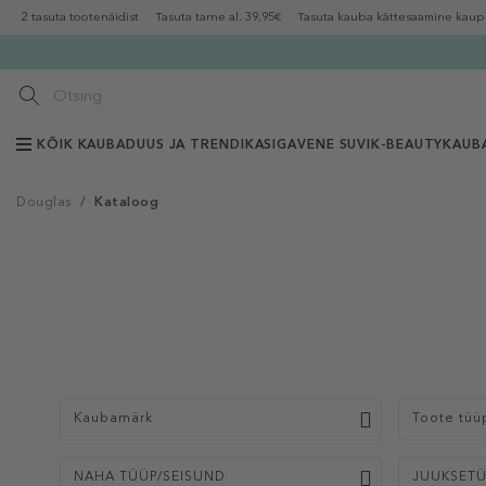
2 tasuta tootenäidist
Tasuta tarne al. 39,95€
Tasuta kauba kättesaamine kaup
KÕIK KAUBAD
UUS JA TRENDIKAS
IGAVENE SUVI
K-BEAUTY
KAUB
Douglas
/
Kataloog
Kaubamärk
Toote tüü
NAHA TÜÜP/SEISUND
JUUKSET