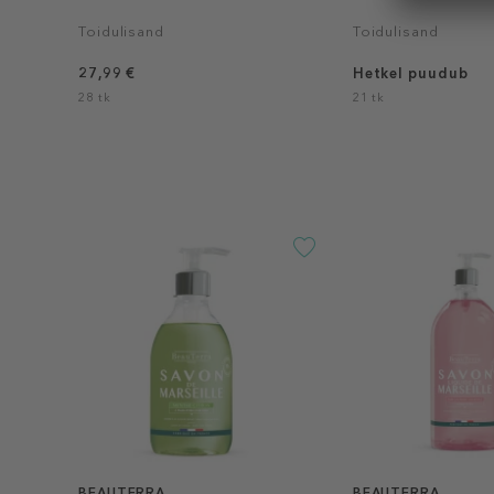
Toidulisand
Toidulisand
27,99 €
Hetkel puudub
28 tk
21 tk
BEAUTERRA
BEAUTERRA