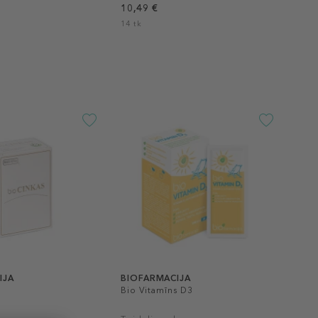
10,49 €
14 tk
IJA
BIOFARMACIJA
Bio Vitamīns D3