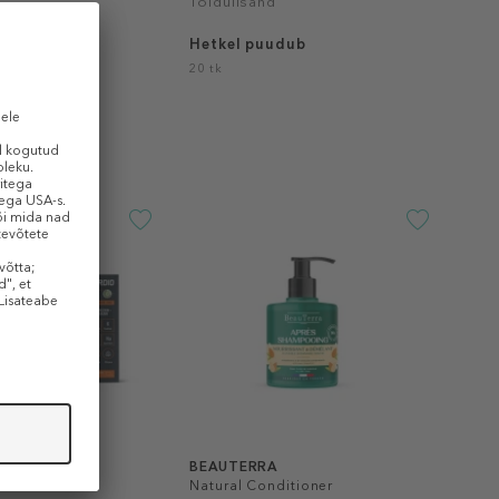
Toidulisand
Hetkel puudub
20 tk
IJA
BEAUTERRA
dio
Natural Conditioner