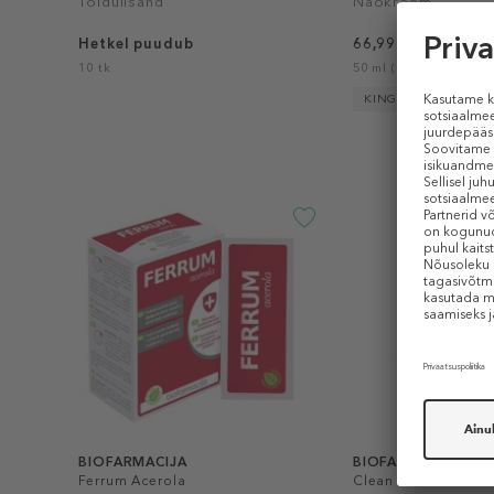
Toidulisand
Näokreem
Hetkel puudub
66,99 €
10 tk
50 ml (1,34 € / 1 ml)
KINGITUS
BIOFARMACIJA
BIOFARMACIJA
Ferrum Acerola
Clean Me