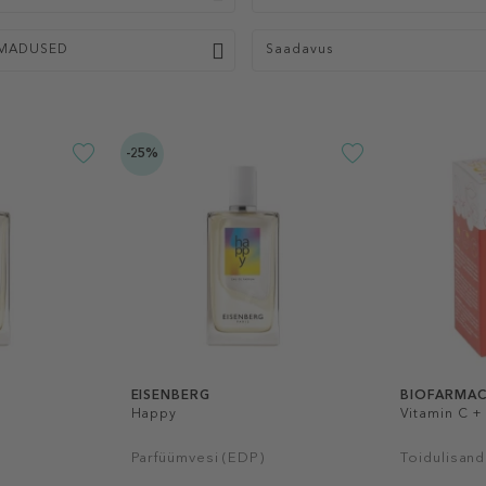
MADUSED
Saadavus
-25%
EISENBERG
BIOFARMAC
Happy
Vitamin C +
Parfüümvesi (EDP)
Toidulisand