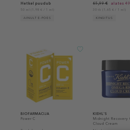
Hetkel puudub
65,99 €
alates 49
50 ml (1,98 € / 1 ml)
30 tk (1,65 € / 1 ml)
AINULT E-POES
KINGITUS
BIOFARMACIJA
KIEHL'S
Power C
Midnight Recovery
Cloud Cream