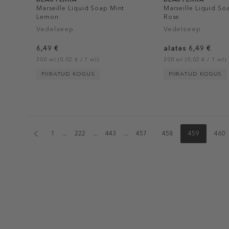
Marseille Liquid Soap Mint
Marseille Liquid So
Lemon
Rose
Vedelseep
Vedelseep
6,49 €
alates 6,49 €
300 ml (0,02 € / 1 ml)
300 ml (0,02 € / 1 ml)
PIIRATUD KOGUS
PIIRATUD KOGUS
1
...
222
...
443
...
457
458
459
460