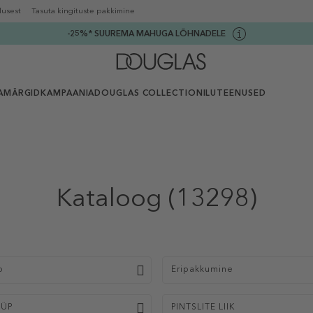
lusest
Tasuta kingituste pakkimine
-25%* SUUREMA MAHUGA LÕHNADELE
AMÄRGID
KAMPAANIA
DOUGLAS COLLECTION
ILUTEENUSED
Kataloog
(13298)
p
Eripakkumine
ÜÜP
PINTSLITE LIIK