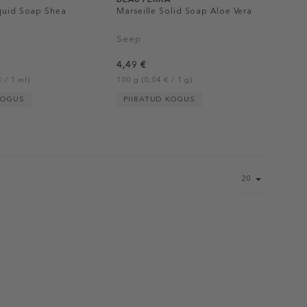
iquid Soap Shea
Marseille Solid Soap Aloe Vera
Seep
4,49 €
 / 1 ml)
100 g (0,04 € / 1 g)
KOGUS
PIIRATUD KOGUS
Page
20
size
select