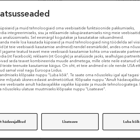
Silmakreem
Toidulisand
85 €
13,49 €
28 ml (3,04 € / 1 ml)
20 tk
E-HIND
BIOFARMACIJA
BIOFARMAC
Sport & Joints
Sport & Car