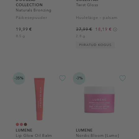
COLLECTION
Twist Gloss
Naturals Bronzing
Powder
Päikesepuuder
Huuleläige – palsam
19,99 €
27,99 €
18,19 €
8.5 g
2.8 g
PIIRATUD KOGUS
-35%
-3%
LUMENE
LUMENE
Lip Glow Oil Balm
Nordic Bloom [Lumo]