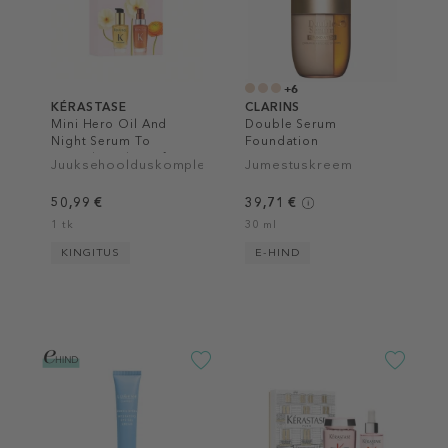
+6
KÉRASTASE
CLARINS
Mini Hero Oil And
Double Serum
Night Serum To
Foundation
Nourish And Reinforce
Juuksehoolduskomplekt
Jumestuskreem
Gift Set
50,99 €
39,71 €
1 tk
30 ml
KINGITUS
E-HIND