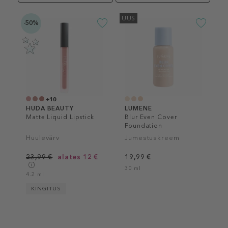
UUS
-50%
+10
HUDA BEAUTY
LUMENE
Matte Liquid Lipstick
Blur Even Cover
Foundation
Huulevärv
Jumestuskreem
23,99 €
alates 12 €
19,99 €
30 ml
4.2 ml
KINGITUS