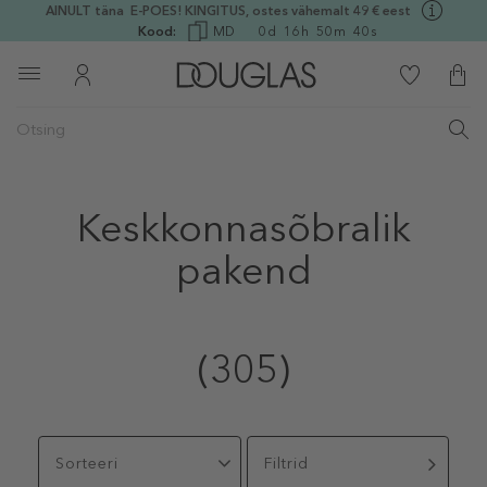
AINULT täna E-POES! KINGITUS, ostes vähemalt 49 € eest
Kood:
MD
0
d
16
h
50
m
40
s
Keskkonnasõbralik
pakend
(305)
Sorteeri
Filtrid