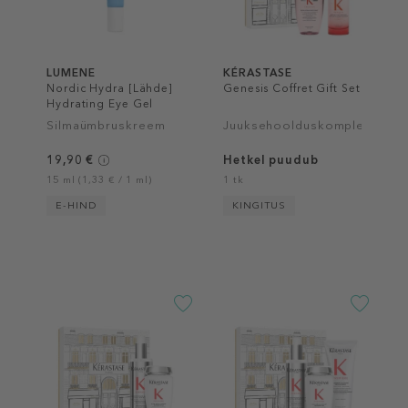
LUMENE
KÉRASTASE
Nordic Hydra [Lähde]
Genesis Coffret Gift Set
Hydrating Eye Gel
Cream
Silmaümbruskreem
Juuksehoolduskomplekt
19,90 €
Hetkel puudub
15 ml (1,33 € / 1 ml)
1 tk
E-HIND
KINGITUS