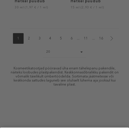
Hetkel puudub
Hetkel puudub
30 ml (1,97 € / 1 ml)
15 ml (2,93 € / 1 ml)
1
2
3
4
5
6
...
11
...
16
Page
20
size
select
Kosmeetikatootjad pööravad üha enam tähelepanu pakendile,
näiteks loobudes plastpakendist. Keskkonnasõbralikku pakendit on
võimalik täielikult ümbertöödelda. Sortimata jäätmetesse või
keskkonda sattudes laguneb see oluliselt lühema aja jooksul kui
tavaline plast.