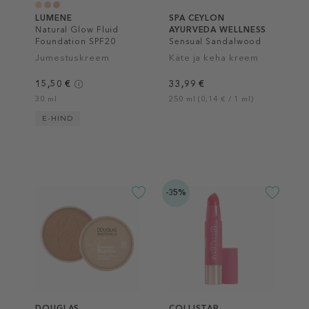
LUMENE
SPA CEYLON
Natural Glow Fluid
AYURVEDA WELLNESS
Foundation SPF20
Sensual Sandalwood
Hand & Body Lotion
Jumestuskreem
Käte ja keha kreem
15,50 €
33,99 €
30 ml
250 ml (0,14 € / 1 ml)
E-HIND
-35%
DOUGLAS
COLLISTAR