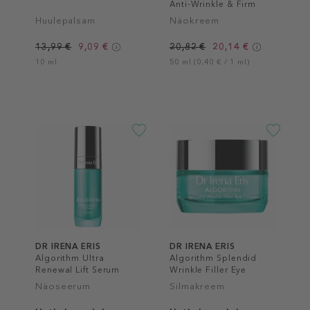
Anti-Wrinkle & Firm
Day Cream SPF 30
Huulepalsam
Näokreem
Fragrance-Free
13,99 €
9,09 €
20,82 €
20,14 €
10 ml
50 ml (0,40 € / 1 ml)
DR IRENA ERIS
DR IRENA ERIS
Algorithm Ultra
Algorithm Splendid
Renewal Lift Serum
Wrinkle Filler Eye
Cream
Näoseerum
Silmakreem