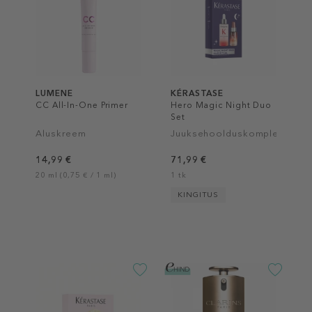
LUMENE
KÉRASTASE
CC All-In-One Primer
Hero Magic Night Duo
Set
Aluskreem
Juuksehoolduskomplekt
14,99 €
71,99 €
20 ml (0,75 € / 1 ml)
1 tk
KINGITUS