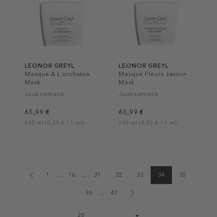
LEONOR GREYL
LEONOR GREYL
Masque A L'orchidee
Masque Fleurs Jasmin
Mask
Mask
Juuksemask
Juuksemask
65,99 €
60,99 €
200 ml (0,33 € / 1 ml)
200 ml (0,30 € / 1 ml)
1
...
16
...
31
32
33
34
35
36
...
47
Page
20