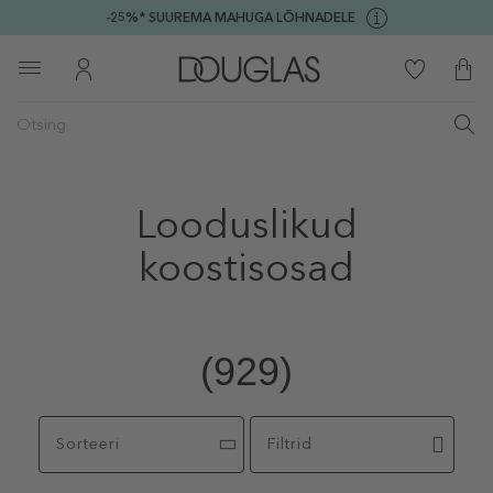
-25%* SUUREMA MAHUGA LÕHNADELE
Looduslikud
koostisosad
(929)
Sorteeri
Filtrid