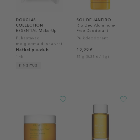
DOUGLAS
SOL DE JANEIRO
COLLECTION
Rio Deo Aluminum-
ESSENTIAL Make-Up
Free Deodorant
Remover Gentle Wipes
Puhastavad
Pulkdeodorant
meigieemaldussalvrätid
Hetkel puudub
19,99 €
1 tk
57 g (0,35 € / 1 g)
KINGITUS