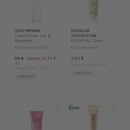
ISSEY MIYAKE
DOUGLAS
L'eau D'issey Eau &
COLLECTION
Magnolia
ESSENTIAL Clear
Purifying Gel
Tualettvesi (EDT)
Puhastusgeel
99 €
alates 74,25 €
9,99 €
150 ml (0,07 € / 1 ml)
50 ml (1,49 € / 1 ml)
KINGITUS
KINGITUS