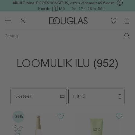
AINULT täna E-POES! KINGITUS, ostes vähemalt 49 € eest
Kood:
MD
0
d
19
h
18
m
56
s
LOOMULIK ILU
(952)
Sorteeri
Filtrid
-25%