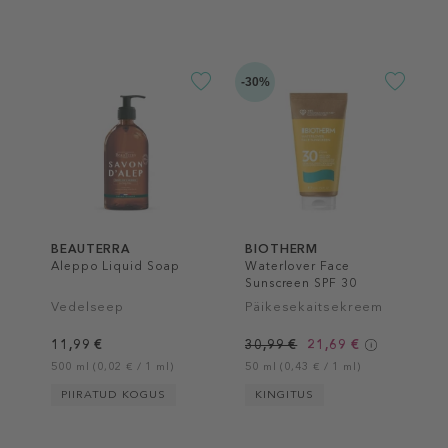
-30%
BEAUTERRA
BIOTHERM
Aleppo Liquid Soap
Waterlover Face
Sunscreen SPF 30
Vedelseep
Päikesekaitsekreem
11,99 €
30,99 €
21,69 €
500 ml (0,02 € / 1 ml)
50 ml (0,43 € / 1 ml)
PIIRATUD KOGUS
KINGITUS