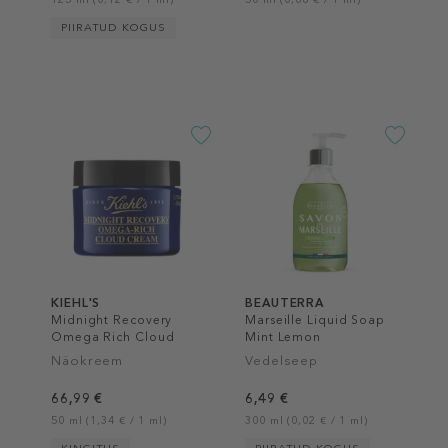
PIIRATUD KOGUS
KIEHL'S
BEAUTERRA
Midnight Recovery
Marseille Liquid Soap
Omega Rich Cloud
Mint Lemon
Cream
Näokreem
Vedelseep
66,99 €
6,49 €
50 ml (1,34 € / 1 ml)
300 ml (0,02 € / 1 ml)