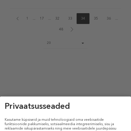
1
...
17
...
32
33
34
35
36
...
48
Page
20
size
select