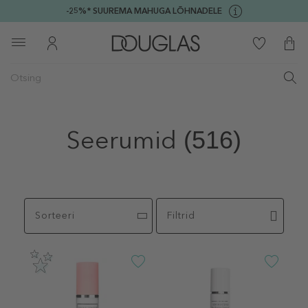
-25%* SUUREMA MAHUGA LÕHNADELE
Seerumid
(516)
Sorteeri
Filtrid