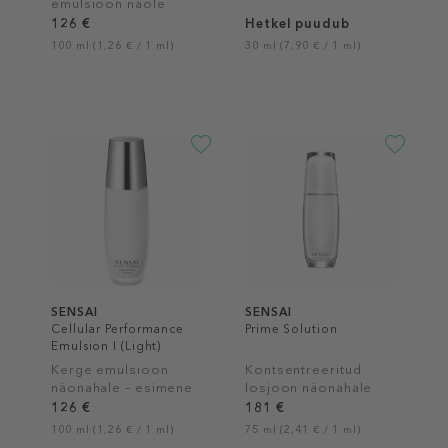
emulsioon näole
126 €
Hetkel puudub
100 ml (1,26 € / 1 ml)
30 ml (7,90 € / 1 ml)
SENSAI
SENSAI
Cellular Performance
Prime Solution
Emulsion I (Light)
Kerge emulsioon
Kontsentreeritud
näonahale – esimene
losjoon näonahale
samm
126 €
181 €
100 ml (1,26 € / 1 ml)
75 ml (2,41 € / 1 ml)