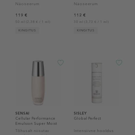
Näoseerum
Näoseerum
119 €
112 €
50 ml (2,38 € / 1 ml)
30 ml (3,73 € / 1 ml)
KINGITUS
KINGITUS
SENSAI
SISLEY
Cellular Performance
Global Perfect
Emulsion Super Moist
III
Tõhusalt niisutav
Intensiivne hooldus