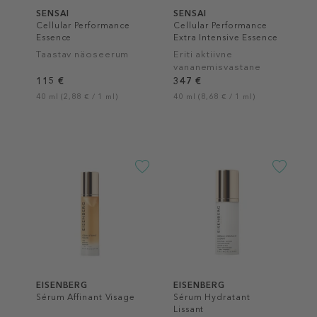
SENSAI
SENSAI
Cellular Performance
Cellular Performance
Essence
Extra Intensive Essence
Taastav näoseerum
Eriti aktiivne
vananemisvastane
essents
115 €
347 €
40 ml (2,88 € / 1 ml)
40 ml (8,68 € / 1 ml)
EISENBERG
EISENBERG
Sérum Affinant Visage
Sérum Hydratant
Lissant