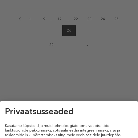
1
...
9
...
17
...
22
23
24
25
26
Page
20
size
select