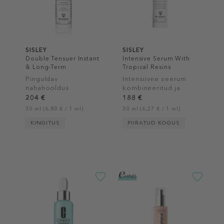
SISLEY
SISLEY
Double Tensuer Instant
Intensive Serum With
& Long-Term
Tropical Resins
Pinguldav
Intensiivne seerum
nahahooldus
kombineeritud ja
rasusele nahale
204 €
188 €
30 ml (6,80 € / 1 ml)
30 ml (6,27 € / 1 ml)
KINGITUS
PIIRATUD KOGUS