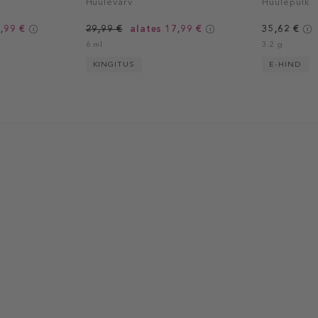
Huulevärv
Huulepulk
,99 €
29,99 €
alates 17,99 €
35,62 €
6 ml
3.2 g
KINGITUS
E-HIND