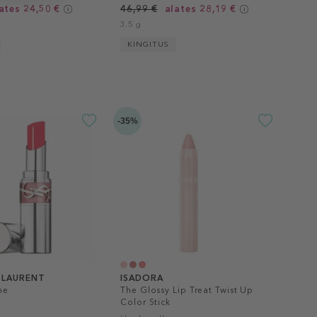
ates 24,50 €
46,99 €
alates 28,19 €
3.5 g
KINGITUS
-35%
T LAURENT
ISADORA
ne
The Glossy Lip Treat Twist Up
Color Stick