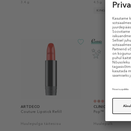
3.4 g
4.5 g
KINGITUS
+18
ARTDECO
CLINIQUE
Couture Lipstick Refill
Pop™ Longwear Lips
Huulepulga täitesisu
Huulepulk