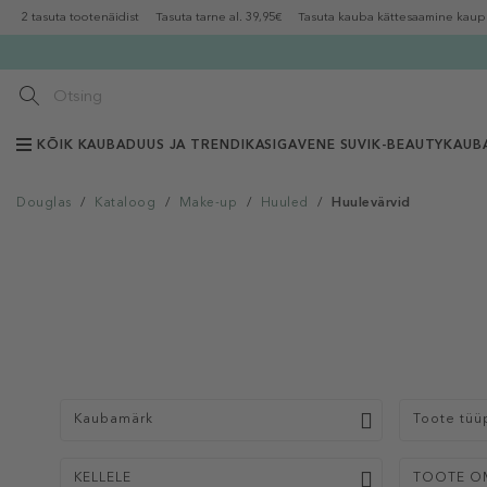
2 tasuta tootenäidist
Tasuta tarne al. 39,95€
Tasuta kauba kättesaamine kaup
KÕIK KAUBAD
UUS JA TRENDIKAS
IGAVENE SUVI
K-BEAUTY
KAUB
Douglas
/
Kataloog
/
Make-up
/
Huuled
/
Huulevärvid
Kaubamärk
Toote tüü
KELLELE
TOOTE O