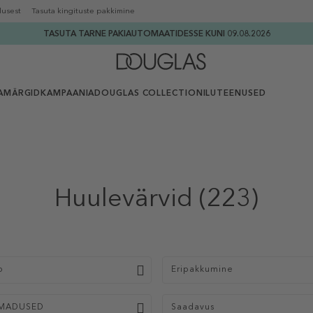
lusest
Tasuta kingituste pakkimine
TASUTA TARNE PAKIAUTOMAATIDESSE KUNI 09.08.2026
AMÄRGID
KAMPAANIA
DOUGLAS COLLECTION
ILUTEENUSED
Huulevärvid
(223)
p
Eripakkumine
MADUSED
Saadavus