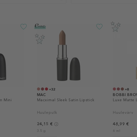
+32
+8
MAC
BOBBI BR
n Mini
Macximal Sleek Satin Lipstick
Luxe Matte L
Huulepulk
Huulevärv
24,15 €
48,99 €
3.5 g
6 ml