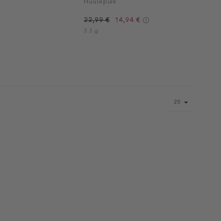
Huulepulk
22,99 €
14,94 €
3.3 g
Page
20
size
select