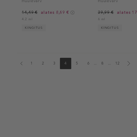
Huulevärv
Huulevärv
14,49 €
alates 8,69 €
29,99 €
alates 17
4.2 ml
6 ml
KINGITUS
KINGITUS
1
2
3
4
5
6
...
8
...
12