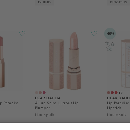
E-HIND
KINGITUS
-40%
+2
DEAR DAHLIA
DEAR DAHL
p Paradise
Allure Shine Lutrous Lip
Lip Paradise
Plumper
Lipstick
Huulepulk
Huulepulk
,59 €
32,99 €
32,99 €
al