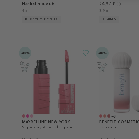
Hetkel puudub
24,97 €
4 g
3.9 g
PIIRATUD KOGUS
E-HIND
-40%
-40%
+3
MAYBELLINE NEW YORK
BENEFIT COSMETI
Superstay Vinyl Ink Lipstick
Splashtint