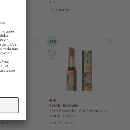
4 tk
KINGITUS
-40%
OWN
BOBBI BROWN
Liquid Lip
Kerri Rosenthal Collection Luxe
Matte Lipstick​
värv
Matt huulepulk