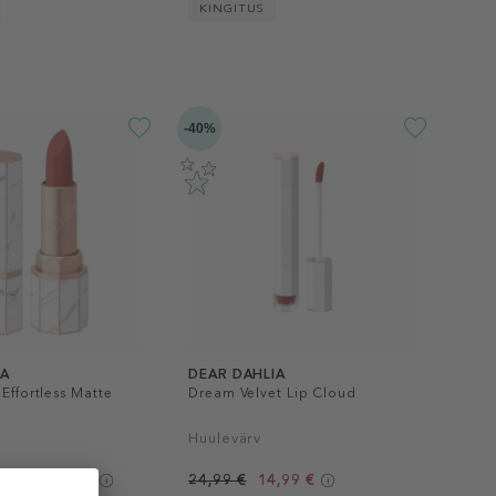
KINGITUS
-40%
IA
DEAR DAHLIA
 Effortless Matte
Dream Velvet Lip Cloud
Huulevärv
ates 19,79 €
24,99 €
14,99 €