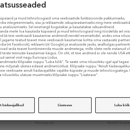
3.6 g
3.5 g
KINGITUS
-50%
+8
MAC
BOBBI BR
tick
Macximal Silky Matte Lipstick /
Luxe Matte 
Mini Mac
Huulepulk
Vedel huule