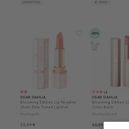
KINGITUS
E-HIND
-40%
+2
DEAR DAHLIA
DEAR DAHLIA
Blooming Edition Lip Paradise
Blooming Edition Li
Sheer Dew Tinted Lipstick
Color Balm
Huulepulk
Huulepalsam
32,99 €
30,99 €
alates 18