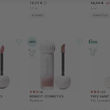
14,99 €
48,99 €
al
1.7 tk
6 ml
E-HIND
KINGITUS
-40%
+6
+17
CS
BENEFIT COSMETICS
YVES SAIN
Plushtint
YSL Loveshi