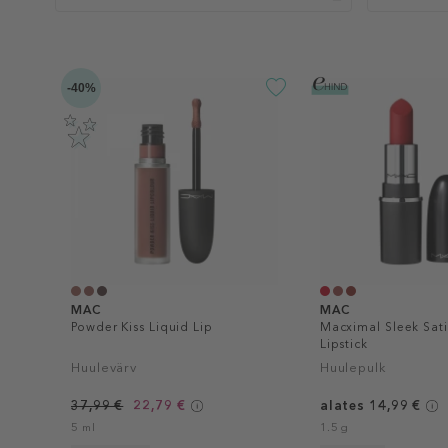
-40%
MAC
MAC
Powder Kiss Liquid Lip
Macximal Sleek Sati
Lipstick
Huulevärv
Huulepulk
37,99 €
22,79 €
alates 14,99 €
5 ml
1.5 g