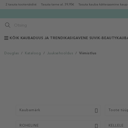
2 tasuta tootenäidist
Tasuta tarne al. 39,95€
Tasuta kauba kättesaamine kaup
KÕIK KAUBAD
UUS JA TRENDIKAS
IGAVENE SUVI
K-BEAUTY
KAUB
Douglas
/
Kataloog
/
Juuksehooldus
/
Viimistlus
Kaubamärk
Toote tüü
ROHELINE
KELLELE