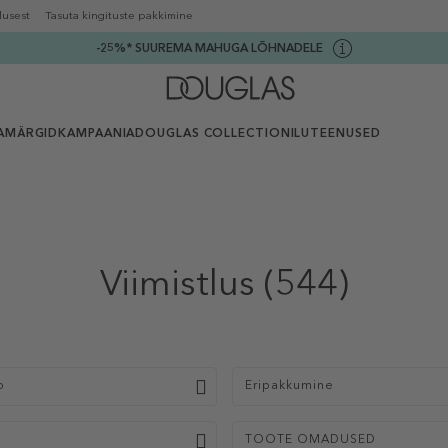
lusest
Tasuta kingituste pakkimine
-25%* SUUREMA MAHUGA LÕHNADELE
AMÄRGID
KAMPAANIA
DOUGLAS COLLECTION
ILUTEENUSED
Viimistlus
(544)
p
Eripakkumine
TOOTE OMADUSED