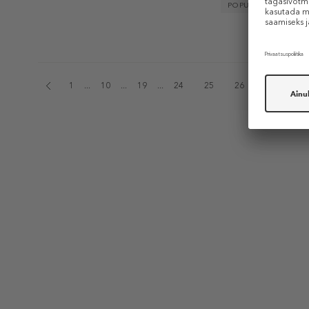
POPULAARNE
1
...
10
...
19
...
24
25
26
27
28