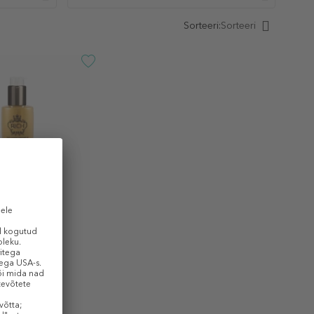
Sorteeri:
Sorteeri
 Argan Curl
Cream
 / 1 ml)