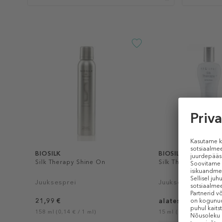
BIOSILK
BIOSILK
Silk Therapy Shine On
Silk Therapy
Juuksesprei
Juukseseerum
21,99 €
alates 6,99 €
158 ml (0,14 € / 1 ml)
15 ml (0,47 € / 1 ml)