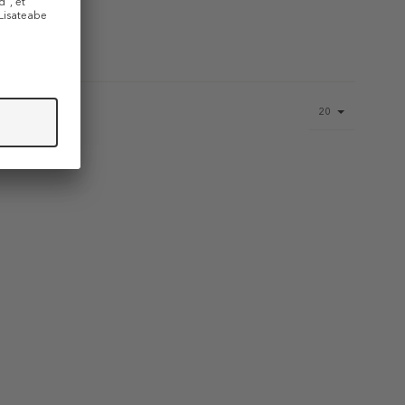
Page
20
size
select