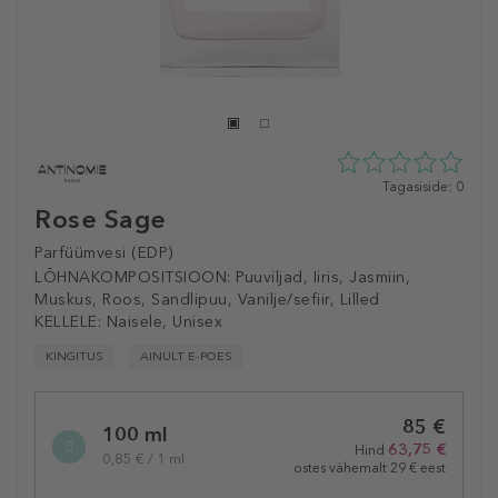
0
Tagasiside: 0
tähte
Rose Sage
5st
0
Parfüümvesi (EDP)
tagasisidest
LÕHNAKOMPOSITSIOON:
Puuviljad, Iiris, Jasmiin,
Muskus, Roos, Sandlipuu, Vanilje/sefiir, Lilled
KELLELE:
Naisele, Unisex
KINGITUS
AINULT E-POES
Selected
85 €
variation
100 ml
63,75 €
Hind
0,85 € / 1 ml
ostes vähemalt 29 € eest