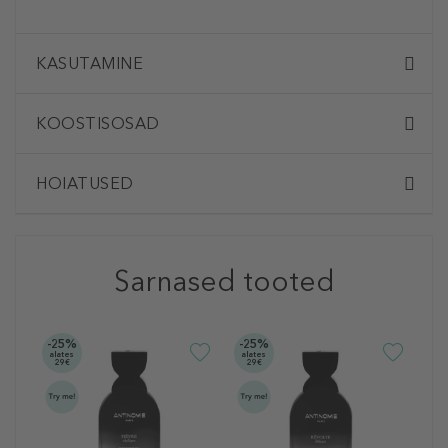
KASUTAMINE
KOOSTISOSAD
HOIATUSED
Sarnased tooted
-25%
-25%
-2
alates
alates
ala
29€
29€
2
A
M
P