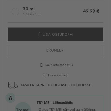
30 ml
49,99 €
1,67 € / 1 ml
LISA OSTUKORVI
BRONEERI
Kaupluste saadavus
Lisa soovikorvi
TASUTA TARNE DOUGLASE POODIDESSE!
TRY ME - Lõhnanäidis
Ostes TRY ME! sümboliga nišilõhna,