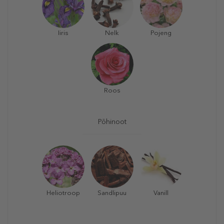
Iiris
Nelk
Pojeng
Roos
Põhinoot
Heliotroop
Sandlipuu
Vanill