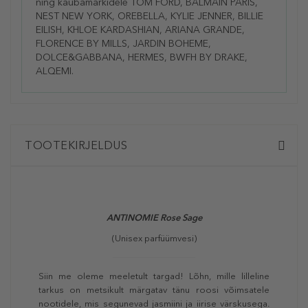
ning kaubamärkidele TOM FORD, BALMAIN PARIS,
NEST NEW YORK, OREBELLA, KYLIE JENNER, BILLIE
EILISH, KHLOE KARDASHIAN, ARIANA GRANDE,
FLORENCE BY MILLS, JARDIN BOHEME,
DOLCE&GABBANA, HERMES, BWFH BY DRAKE,
ALQEMI.
TOOTEKIRJELDUS
ANTINOMIE Rose Sage
(Unisex parfüümvesi)
Siin me oleme meeletult targad! Lõhn, mille lilleline
tarkus on metsikult märgatav tänu roosi võimsatele
nootidele, mis segunevad jasmiini ja iirise värskusega.