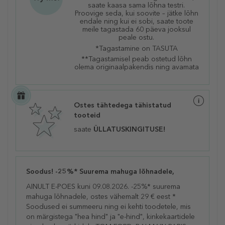
saate kaasa sama lõhna testri.
Proovige seda, kui soovite – jätke lõhn
endale ning kui ei sobi, saate toote
meile tagastada 60 päeva jooksul
peale ostu.
*Tagastamine on TASUTA
**Tagastamisel peab ostetud lõhn
olema originaalpakendis ning avamata
Ostes tähtedega tähistatud
tooteid
saate
ÜLLATUSKINGITUSE!
Soodus! -25%* Suurema mahuga lõhnadele,
AINULT E-POES kuni 09.08.2026. -25%* suurema
mahuga lõhnadele, ostes vähemalt 29 € eest *
Soodused ei summeeru ning ei kehti toodetele, mis
on märgistega "hea hind" ja "e-hind", kinkekaartidele