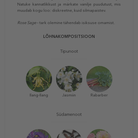
Natuke kannatlikkust ja märkate vanilje puudutust, mis
muudab kogu loo: diskreetne, kuid silmapaistev.
Rose Sage
– tark olemine tähendab isiksuse omamist.
LÕHNAKOMPOSITSIOON
Tipunoot
Ilang-Ilang
Jasmiin
Rabarber
Südamenoot