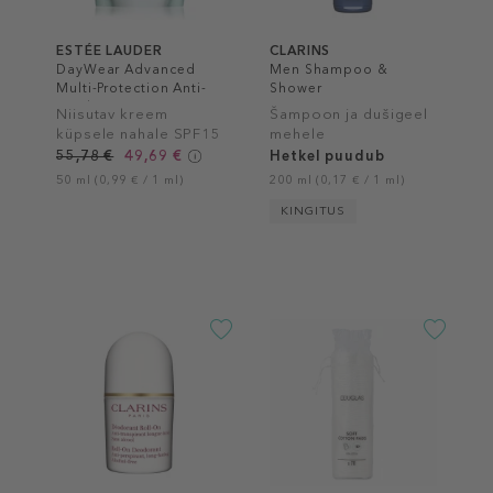
ESTÉE LAUDER
CLARINS
DayWear Advanced
Men Shampoo &
Multi-Protection Anti-
Shower
Oxidant 24H Moisture
Niisutav kreem
Šampoon ja dušigeel
Creme SPF 15
küpsele nahale SPF15
mehele
55,78 €
49,69 €
Hetkel puudub
50 ml (0,99 € / 1 ml)
200 ml (0,17 € / 1 ml)
KINGITUS