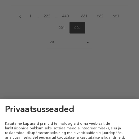
1
...
222
...
443
...
661
662
663
664
665
Page
20
size
select