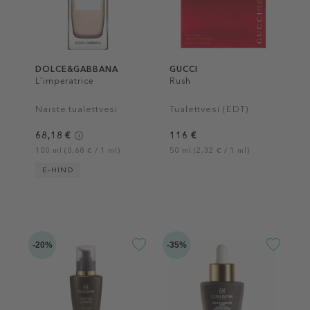
DOLCE&GABBANA
GUCCI
L`imperatrice
Rush
Naiste tualettvesi
Tualettvesi (EDT)
68,18 €
116 €
100 ml (0,68 € / 1 ml)
50 ml (2,32 € / 1 ml)
E-HIND
-20%
-35%