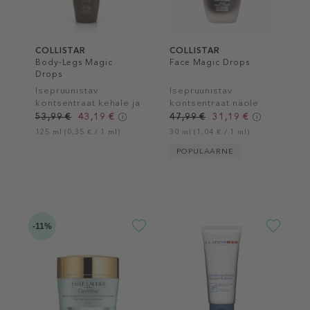
COLLISTAR
COLLISTAR
Body-Legs Magic
Face Magic Drops
Drops
Isepruunistav
Isepruunistav
kontsentraat kehale ja
kontsentraat näole
jalgadele
53,99 €
43,19 €
47,99 €
31,19 €
125 ml (0,35 € / 1 ml)
30 ml (1,04 € / 1 ml)
POPULAARNE
-11%