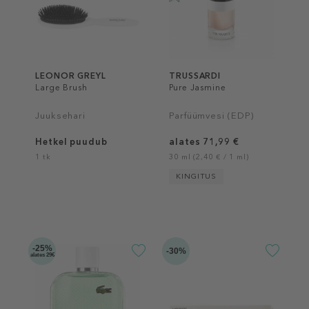
LEONOR GREYL
TRUSSARDI
Large Brush
Pure Jasmine
Juuksehari
Parfüümvesi (EDP)
Hetkel puudub
alates 71,99 €
1 tk
30 ml (2,40 € / 1 ml)
KINGITUS
-25%
-30%
alates 29€