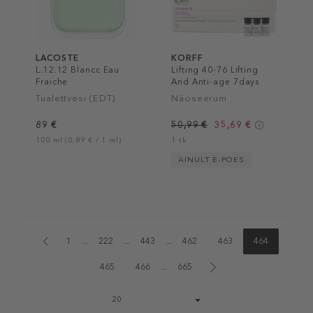
LACOSTE
KORFF
L.12.12 Blancc Eau
Lifting 40-76 Lifting
Fraiche
And Anti-age 7days
Smoothing Lotion
Tualettvesi (EDT)
Näoseerum
Shock Effect
89 €
50,99 €
35,69 €
100 ml (0,89 € / 1 ml)
1 tk
AINULT E-POES
1
...
222
...
443
...
462
463
464
465
466
...
665
Page
20
size