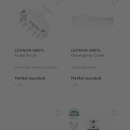
LEONOR GREYL
LEONOR GREYL
Scalp Brush
Detangling Comb
Peanaha massaažihari
Juuksekamm
Hetkel puudub
Hetkel puudub
1 tk
1 tk
-25%
alates 29€