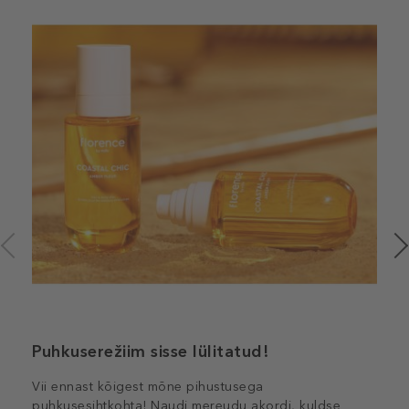
Puhkuserežiim sisse lülitatud!
Vii ennast kõigest mõne pihustusega
puhkusesihtkohta! Naudi mereudu akordi, kuldse