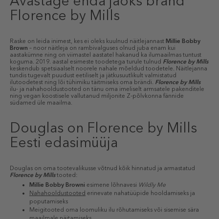
Avastage enda jaoks bränd
Florence by Mills
Raske on leida inimest, kes ei oleks kuulnud näitlejannast
Millie Bobby
Brown
– noor näitleja on rambivalguses olnud juba enam kui
aastakümne ning on viimastel aastatel hakanud ka ilumaailmas tuntust
koguma. 2019. aastal esimeste toodetega turule tulnud
Florence by Mills
keskendub spetsiaalselt noorele nahale mõeldud toodetele. Näitlejanna
tundis tugevalt puudust eetiliselt ja jätkusuutlikult valmistatud
ilutoodetest ning lõi tühimiku täitmiseks oma brändi.
Florence by Mills
ilu- ja nahahooldustooted on tänu oma imeliselt armsatele pakenditele
ning vegan koostisele vallutanud miljonite Z-põlvkonna fännide
südamed üle maailma.
Douglas on Florence by Mills
Eesti edasimüüja
Douglas on oma tootevalikusse võtnud kõik hinnatud ja armastatud
Florence by Mills
tooted:
Millie Bobby Browni
esimene lõhnavesi
Wildly Me
Nahahooldustooted
erinevate nahatüüpide hooldamiseks ja
poputamiseks
Meigitooted oma loomuliku ilu rõhutamiseks või sisemise sära
maailmale näitamiseks