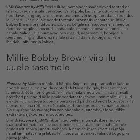
Kõik
Florence by Mills
Eesti e-ilukaubamajades saadaolevad tooted on
täielikult vegan ja julmusevabad. Vahet pole, kas valite ostukorvi nahka
hooldavad ning sügavniisutavad seerumid või hoopis eredates toonides
lauvärvid – keegi ei ole nende tootmise protsessis kannatanud.
Millie
Bobby Browni
bränditooted sobivad kõigile nahatüüpidele ja need on
dermatoloogiliselt testitud kinnitamaks, et need sobivad ka tundlikule
nahale. Valige välja hurmavad pesugeelid, näokreemid, koorijad ja
seerumid
ning andke oma nahale seda, mida nahk kõige rohkem
ihaldab - niisutust ja kaitset.
Millie Bobby Brown viib ilu
uuele tasemele
Florence by Mills
on mõeldud kõigile. Kuigi see on peamiselt mõeldud
noorele nahale, on hooldustooted efektiivsed kõigile, kes neist rõõmu
tunnevad. Rõõm on õige sõna kirjeldamaks emotsiooni, mida armsalt
pastelsed pakendid neile peale vaadates tekitavad – minimalistliku, kuid
efektse kujundusega tuubid ja purgikesed peidavad endis koostisosi, mis
teevad ka naha rõõmsaks. Näiteks üks brändi populaarsemaid tooteid,
Dreamy Dew Moisturizer
, kasutab näonaha niisutamiseks looduslikke
ekstrakte pajukoorest ja lootoseõitest.
Brändi
Florence by Mills
inklusiivsed peite- ja jumestuskreemid on
saadaval mitmetes erinevates toonides, et leiaksite oma nahatoonile
perfektselt sobiva jumestusvahendi. Kreemide kerge koostis ei mõju
nahal lämmatavana ja lubab teil hoida oma värsket välimust kogu pika
päeva jooksul.