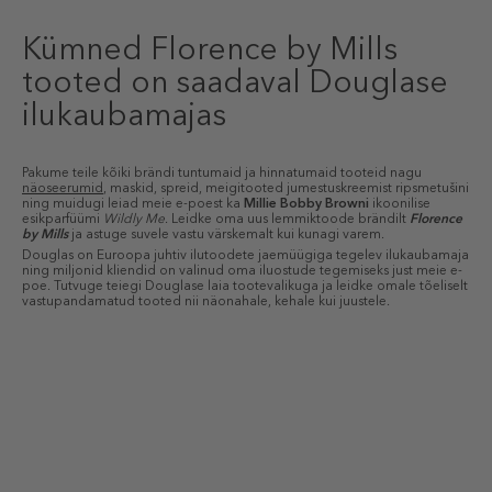
Kümned Florence by Mills
tooted on saadaval Douglase
ilukaubamajas
Pakume teile kõiki brändi tuntumaid ja hinnatumaid tooteid nagu
näoseerumid
, maskid, spreid, meigitooted jumestuskreemist ripsmetušini
ning muidugi leiad meie e-poest ka
Millie Bobby Browni
ikoonilise
esikparfüümi
Wildly Me
. Leidke oma uus lemmiktoode brändilt
Florence
by Mills
ja astuge suvele vastu värskemalt kui kunagi varem.
Douglas on Euroopa juhtiv ilutoodete jaemüügiga tegelev ilukaubamaja
ning miljonid kliendid on valinud oma iluostude tegemiseks just meie e-
poe. Tutvuge teiegi Douglase laia tootevalikuga ja leidke omale tõeliselt
vastupandamatud tooted nii näonahale, kehale kui juustele.