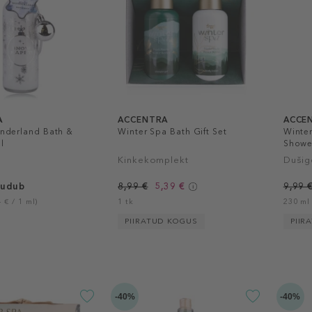
A
ACCENTRA
ACCE
nderland Bath &
Winter Spa Bath Gift Set
Winte
l
Showe
Kinkekomplekt
Dušig
uudub
8,99 €
5,39 €
9,99 
 € / 1 ml)
1 tk
230 ml 
PIIRATUD KOGUS
PIIR
-40%
-40%