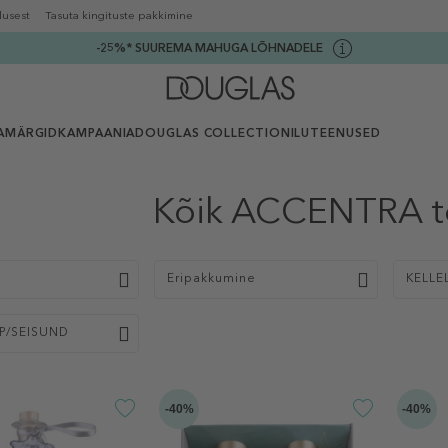
lusest
Tasuta kingituste pakkimine
-25%* SUUREMA MAHUGA LÕHNADELE
AMÄRGID
KAMPAANIA
DOUGLAS COLLECTION
ILUTEENUSED
Kõik ACCENTRA t
p
Eripakkumine
KELLE
P/SEISUND
-40%
-40%