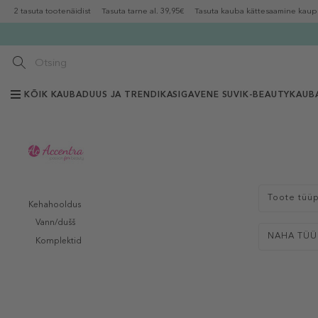
2 tasuta tootenäidist
Tasuta tarne al. 39,95€
Tasuta kauba kättesaamine kaup
KÕIK KAUBAD
UUS JA TRENDIKAS
IGAVENE SUVI
K-BEAUTY
KAUB
Toote tüü
Kehahooldus
Vann/dušš
NAHA TÜÜ
Komplektid