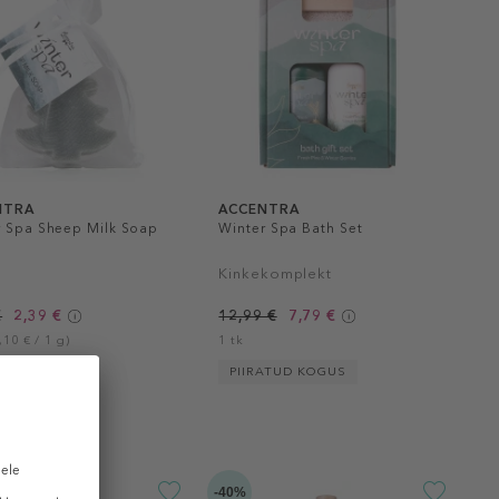
NTRA
ACCENTRA
r Spa Sheep Milk Soap
Winter Spa Bath Set
Kinkekomplekt
€
2,39 €
12,99 €
7,79 €
,10 € / 1 g)
1 tk
ATUD KOGUS
PIIRATUD KOGUS
-40%