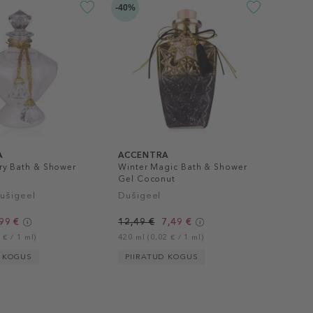
-40%
A
ACCENTRA
ry Bath & Shower
Winter Magic Bath & Shower
Gel Coconut
dušigeel
Dušigeel
99 €
12,49 €
7,49 €
 € / 1 ml)
420 ml (0,02 € / 1 ml)
D KOGUS
PIIRATUD KOGUS