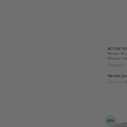
ACCENTR
Winter Wo
Shower Ge
Dušigeel
Hetkel p
230 ml (0,04
-40%