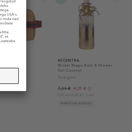
NTRA
ACCENTRA
inter Set
Winter Magic Bath & Shower
Gel Coconut
komplekt
Dušigeel
l puudub
7,09 €
4,25 €
230 ml (0,02 € / 1 ml)
PIIRATUD KOGUS