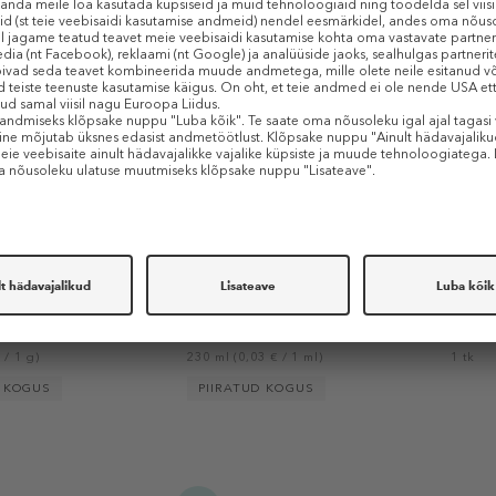
A
ACCENTRA
ACCE
 Bath Fizzer Ginger
Winter Magic Shower Gel
Men W
Vanilla
Dušigeel
Kinke
99 €
11,99 €
7,19 €
Hetke
 / 1 g)
230 ml (0,03 € / 1 ml)
1 tk
D KOGUS
PIIRATUD KOGUS