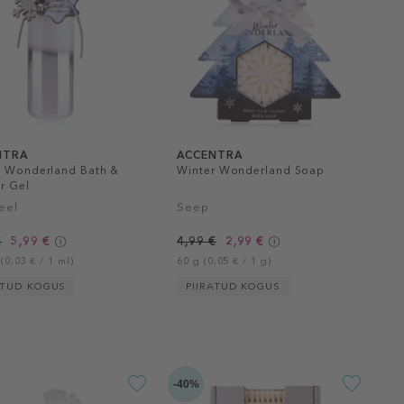
NTRA
ACCENTRA
r Wonderland Bath &
Winter Wonderland Soap
r Gel
eel
Seep
€
5,99 €
4,99 €
2,99 €
(0,03 € / 1 ml)
60 g (0,05 € / 1 g)
ATUD KOGUS
PIIRATUD KOGUS
-40%