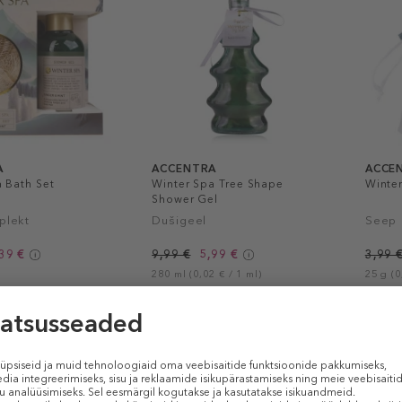
A
ACCENTRA
ACCE
 Bath Set
Winter Spa Tree Shape
Winte
Shower Gel
plekt
Dušigeel
Seep
39 €
9,99 €
5,99 €
3,99 
280 ml (0,02 € / 1 ml)
25 g (0
D KOGUS
PIIRATUD KOGUS
PIIR
-40%