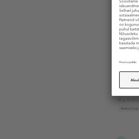
ACCENTR
Winter Spa
& Mint
Vannisool
4,99 €
2,
60 g (0,05 €
PIIRATU