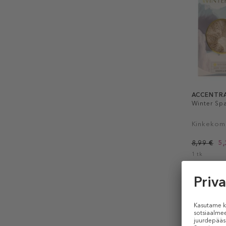
ACCENTR
Winter Spa
Kinkekom
8,99 €
5,
1 tk
PIIRATU
-40%